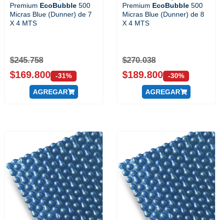
Premium
EcoBubble
500
Premium
EcoBubble
500
Micras Blue (Dunner) de 7
Micras Blue (Dunner) de 8
X 4 MTS
X 4 MTS
$
245.758
$
270.038
$
169.800
$
189.800
-31%
-30%
AGREGAR
AGREGAR