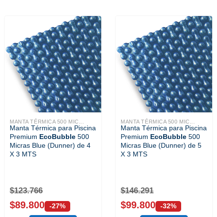
MANTA TÉRMICA 500 MIC...
MANTA TÉRMICA 500 MIC...
Manta Térmica para Piscina
Manta Térmica para Piscina
Premium
EcoBubble
500
Premium
EcoBubble
500
Micras Blue (Dunner) de 4
Micras Blue (Dunner) de 5
X 3 MTS
X 3 MTS
$
123.766
$
146.291
$
89.800
$
99.800
-27%
-32%