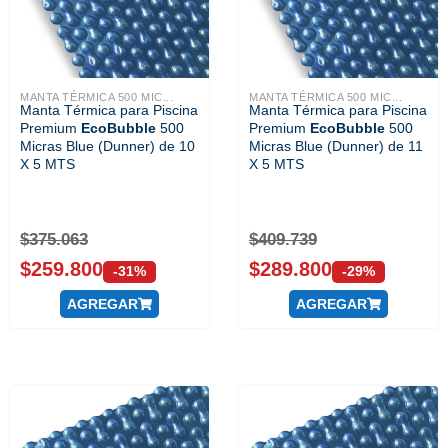
MANTA TÉRMICA 500 MIC...
MANTA TÉRMICA 500 MIC...
Manta Térmica para Piscina
Manta Térmica para Piscina
Premium
EcoBubble
500
Premium
EcoBubble
500
Micras Blue (Dunner) de 10
Micras Blue (Dunner) de 11
X 5 MTS
X 5 MTS
$
375.063
$
409.739
$
259.800
$
289.800
-31%
-29%
AGREGAR
AGREGAR