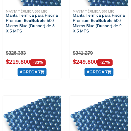
MANTA TÉRMICA 500 MIC...
MANTA TÉRMICA 500 MIC...
Manta Térmica para Piscina
Manta Térmica para Piscina
Premium
EcoBubble
500
Premium
EcoBubble
500
Micras Blue (Dunner) de 8
Micras Blue (Dunner) de 9
X 5 MTS
X 5 MTS
$
326.383
$
341.279
$
219.800
$
249.800
-33%
-27%
AGREGAR
AGREGAR