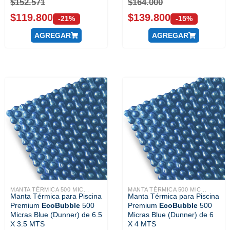
$
152.571
$
164.000
$
119.800
$
139.800
-21%
-15%
AGREGAR
AGREGAR
MANTA TÉRMICA 500 MIC...
MANTA TÉRMICA 500 MIC...
Manta Térmica para Piscina
Manta Térmica para Piscina
Premium
EcoBubble
500
Premium
EcoBubble
500
Micras Blue (Dunner) de 6.5
Micras Blue (Dunner) de 6
X 3.5 MTS
X 4 MTS