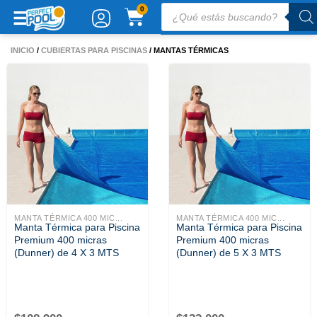
Ir
Búsqueda
CARRITO
0
de
al
productos
contenido
INICIO
/
CUBIERTAS PARA PISCINAS
/ MANTAS TÉRMICAS
MANTA TÉRMICA 400 MIC...
MANTA TÉRMICA 400 MIC...
Manta Térmica para Piscina
Manta Térmica para Piscina
Premium 400 micras
Premium 400 micras
(Dunner) de 4 X 3 MTS
(Dunner) de 5 X 3 MTS