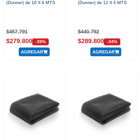
(Dunner) de 10 X 6 MTS
(Dunner) de 12 X 5 MTS
$
457.791
$
440.792
$
279.800
$
289.800
-39%
-34%
AGREGAR
AGREGAR