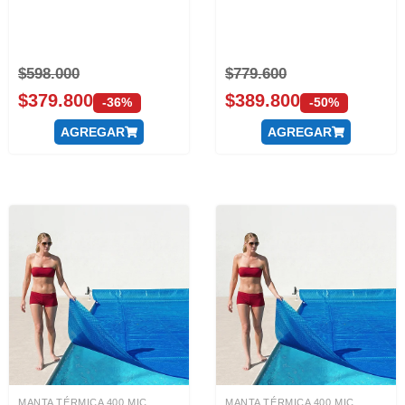
$
598.000
$
779.600
$
379.800
$
389.800
-36%
-50%
AGREGAR
AGREGAR
MANTA TÉRMICA 400 MIC...
MANTA TÉRMICA 400 MIC...