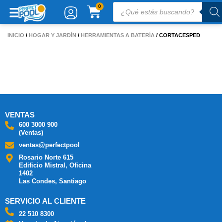
Ir
Búsqueda
CARRITO
0
de
al
productos
contenido
INICIO
/
HOGAR Y JARDÍN
/
HERRAMIENTAS A BATERÍA
/ CORTACESPED
VENTAS
600 3000 900
(Ventas)
ventas@perfectpool
Rosario Norte 615
Edificio Mistral, Oficina
1402
Las Condes, Santiago
SERVICIO AL CLIENTE
22 510 8300