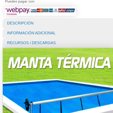
Puedes pagar con:
Piscina
Premium
400
micras
DESCRIPCIÓN
(Dunner)
de
INFORMACIÓN ADICIONAL
11
X
RECURSOS / DESCARGAS
5
MTS
cantidad