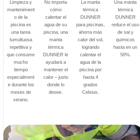
Limpieza y
No importa
La manta
Una manta
mantenimient
cómo
térmica
térmica
o de la
calentar el
DUNNER
DUNNER
piscina es
agua de su
para piscinas,
reduce el uso
una tarea
piscina, una
ahorra más
de sal y
tumultuosa
manta
calor del sol,
químicos
repetitiva y
térmica
logrando
hasta en un
que consume
DUNNER le
calentar el
50%.
mucho
ayudará a
agua de la
tiempo
mantener el
piscina por
especialment
calor – justo
hasta 4
e durante los
donde lo
grados
meses de
desee.
Celsius.
verano.