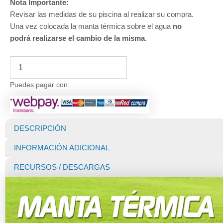
Nota Importante:
Revisar las medidas de su piscina al realizar su compra.
Una vez colocada la manta térmica sobre el agua
no
podrá realizarse el cambio de la misma
.
Manta
Térmica
para
Puedes pagar con:
Piscina
Premium
EcoBubble
500
DESCRIPCIÓN
Micras
Black
INFORMACIÓN ADICIONAL
(Dunner)
de
RECURSOS / DESCARGAS
7
X
3
MTS
cantidad