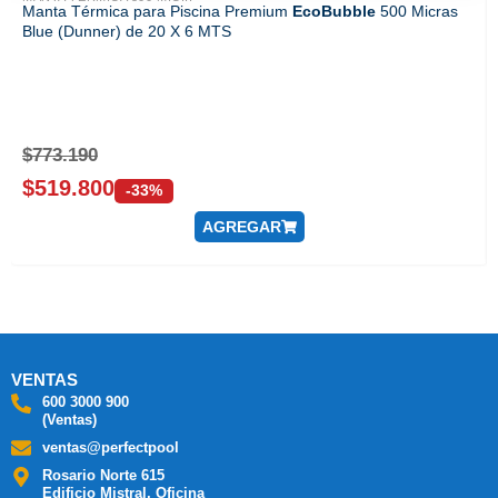
Manta Térmica para Piscina Premium
EcoBubble
500 Micras
Blue (Dunner) de 20 X 6 MTS
$
773.190
$
519.800
-33%
AGREGAR
VENTAS
600 3000 900
(Ventas)
ventas@perfectpool
Rosario Norte 615
Edificio Mistral, Oficina