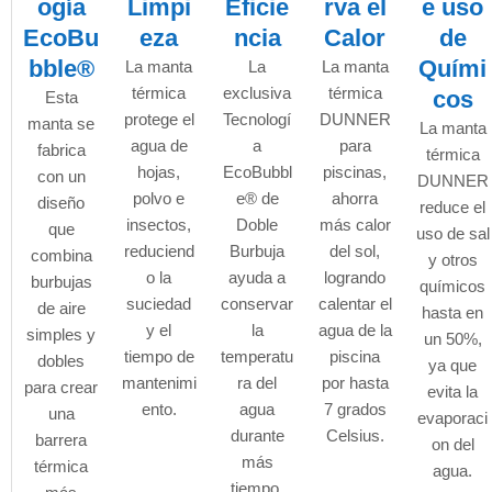
ogía
Limpi
Eficie
rva el
e uso
EcoBu
eza
ncia
Calor
de
bble®
Quími
La manta
La
La manta
térmica
exclusiva
térmica
cos
Esta
protege el
Tecnologí
DUNNER
manta se
La manta
agua de
a
para
fabrica
térmica
hojas,
EcoBubbl
piscinas,
con un
DUNNER
polvo e
e® de
ahorra
diseño
reduce el
insectos,
Doble
más calor
que
uso de sal
reduciend
Burbuja
del sol,
combina
y otros
o la
ayuda a
logrando
burbujas
químicos
suciedad
conservar
calentar el
de aire
hasta en
y el
la
agua de la
simples y
un 50%,
tiempo de
temperatu
piscina
dobles
ya que
mantenimi
ra del
por hasta
para crear
evita la
ento.
agua
7 grados
una
evaporaci
durante
Celsius.
barrera
on del
más
térmica
agua.
tiempo,