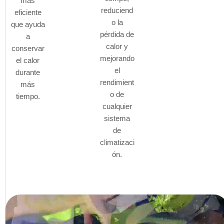
más
reduciend
eficiente
o la
que ayuda
pérdida de
a
calor y
conservar
mejorando
el calor
el
durante
rendimient
más
o de
tiempo.
cualquier
sistema
de
climatizaci
ón.