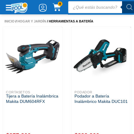
Ir
Búsqueda
CARRITO
0
de
al
productos
contenido
INICIO
/
HOGAR Y JARDÍN
/ HERRAMIENTAS A BATERÍA
CORTASETOS
PODADOR
Tijera a Batería Inalámbrica
Podador a Batería
Makita DUM604RFX
Inalámbrico Makita DUC101