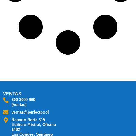
VENTAS
600 3000 900
(Ventas)
ventas@perfectpool
Rosario Norte 615
Edificio Mistral, Oficina
1402
Las Condes, Santiago