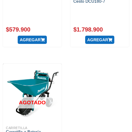
Cesto DCU180-7
$
579.900
$
1.798.900
AGREGAR
AGREGAR
AGOTADO
CARRETILLA
Carretilla a Batería