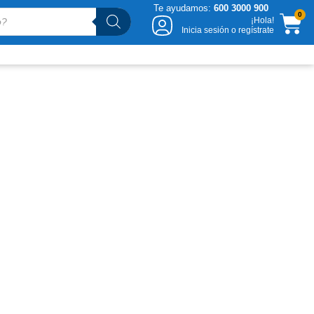
Te ayudamos:
600 3000 900
CA
0
¡Hola!
Inicia sesión o regístrate