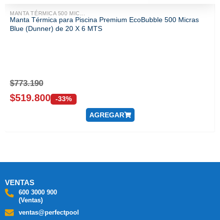
MANTA TÉRMICA 500 MIC...
Manta Térmica para Piscina Premium EcoBubble 500 Micras
Blue (Dunner) de 20 X 6 MTS
$
773.190
$
519.800
-33%
AGREGAR
VENTAS
600 3000 900
(Ventas)
ventas@perfectpool