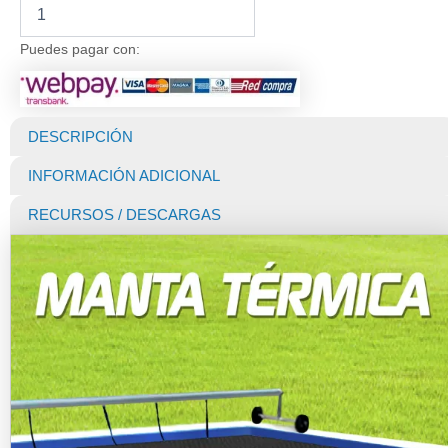
Manta
Térmica
para
Puedes pagar con:
Piscina
Premium
400
Micras
DESCRIPCIÓN
Black
(Dunner)
INFORMACIÓN ADICIONAL
de
20
RECURSOS / DESCARGAS
X
6
MTS
cantidad