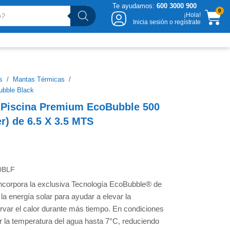
Te ayudamos:
600 3000 900
CA
0
¡Hola!
Inicia sesión o regístrate
s
/
Mantas Térmicas
/
ubble Black
 Piscina Premium EcoBubble 500
r) de 6.5 X 3.5 MTS
0BLF
orpora la exclusiva Tecnología EcoBubble® de
la energía solar para ayudar a elevar la
rvar el calor durante más tiempo. En condiciones
r la temperatura del agua hasta 7°C, reduciendo