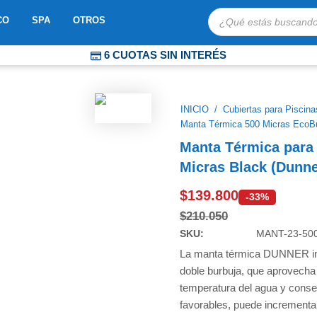
Búsqueda
OBOTS
ABRIR MOSAICO
ABRIR SPA
ABRIR OTROS
CO
SPA
OTROS
de
productos
6 CUOTAS SIN INTERÉS
COMPRA PROTEGIDA
ENVÍOS EXPRESS A TODO CHILE
INICIO
/
Cubiertas para Piscina
Manta Térmica 500 Micras EcoB
Manta Térmica para
Micras Black (Dunne
$
139.800
-33%
$
210.050
SKU:
MANT-23-50
La manta térmica DUNNER inc
doble burbuja, que aprovecha 
temperatura del agua y conse
favorables, puede incrementa