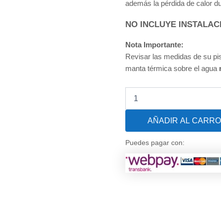
además la pérdida de calor du
NO INCLUYE INSTALAC
Nota Importante:
Revisar las medidas de su pis
manta térmica sobre el agua
Manta
Térmica
para
AÑADIR AL CARRO
Piscina
Premium
EcoBubble
Puedes pagar con:
500
Micras
Black
(Dunner)
de
6.5
X
3.5