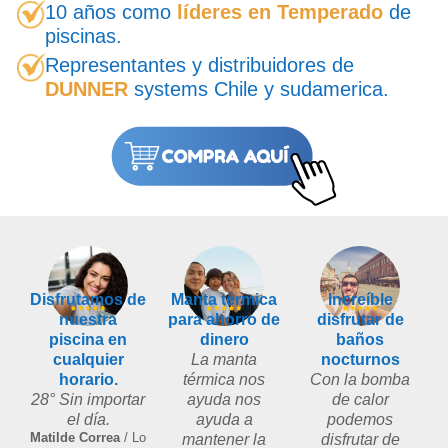
10 años como
líderes en Temperado
de
piscinas.
Representantes y distribuidores de
DUNNER
systems Chile y sudamerica.
Disfrutamos de
Manta térmica
Increíble
nuestra
para ahorro de
disfrutar de
piscina en
dinero
baños
cualquier
La manta
nocturnos
horario.
térmica nos
Con la bomba
28° Sin importar
ayuda nos
de calor
el día.
ayuda a
podemos
Matilde Correa
/ Lo
mantener la
disfrutar de