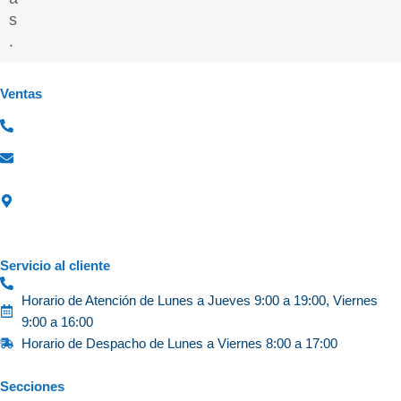
s
.
Ventas
600 3000 900
(Ventas)
ventas@perfectpool
Rosario Norte 615
Edificio Mistral, Oficina 1402
Las Condes, Santiago
Servicio al cliente
22 510 8300
Horario de Atención de Lunes a Jueves 9:00 a 19:00, Viernes
9:00 a 16:00
Horario de Despacho de Lunes a Viernes 8:00 a 17:00
Secciones