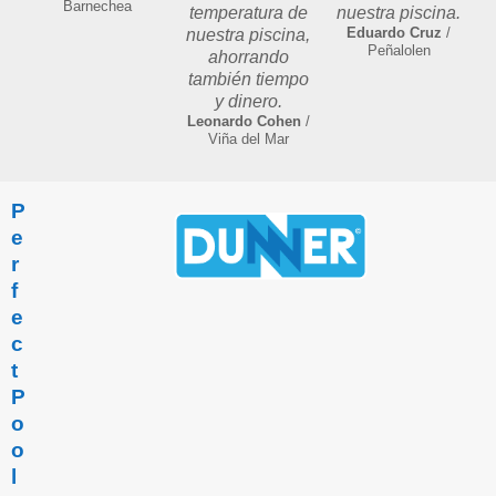
Barnechea
temperatura de
nuestra piscina.
Eduardo Cruz
/
nuestra piscina,
Peñalolen
ahorrando
también tiempo
y dinero.
Leonardo Cohen
/
Viña del Mar
P
e
r
f
e
c
t
P
o
o
l