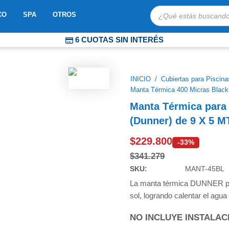
Búsqueda
OBOTS
ABRIR MOSAICO
ABRIR SPA
ABRIR OTROS
CO
SPA
OTROS
de
productos
6 CUOTAS SIN INTERÉS
COMPRA PROTEGIDA
ENVÍOS EXPRESS A TODO CHILE
INICIO
/
Cubiertas para Piscina
Manta Térmica 400 Micras Black
Manta Térmica para
(Dunner) de 9 X 5 M
$
229.800
-33%
$
341.279
SKU:
MANT-45BL
La manta térmica DUNNER par
sol, logrando calentar el agua
NO INCLUYE INSTALAC