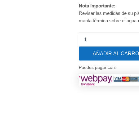
Nota Importante:
Revisar las medidas de su pis
manta térmica sobre el agua
Manta
Térmica
para
AÑADIR AL CARRO
Piscina
Premium
400
Puedes pagar con:
Micras
Black
(Dunner)
de
9
X
5
MTS
cantidad