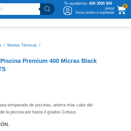
Te ayudamos:
600 3000 900
CA
0
¡Hola!
Inicia sesión o regístrate
s
/
Mantas Térmicas
/
 Piscina Premium 400 Micras Black
TS
a temperado de piscinas, ahorra más calor del
 de la piscina por hasta 4 grados Celsius.
IÓN.