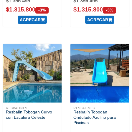
$
1.356.495
$
1.356.495
$
1.315.800
$
1.315.800
-3%
-3%
AGREGAR
AGREGAR
RESBALINES
RESBALINES
Resbalín Tobogan Curvo
Resbalín Tobogán
con Escalera Celeste
Ondulado Azulino para
Piscinas