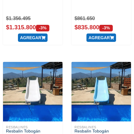
$
1.356.495
$
861.650
$
1.315.800
$
835.800
-3%
-3%
AGREGAR
AGREGAR
RESBALINES
RESBALINES
Resbalín Tobogán
Resbalín Tobogán