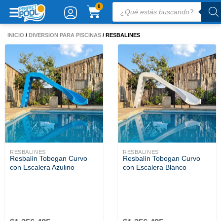
Ir
Búsqueda
CARRITO
0
de
al
productos
contenido
INICIO
/
DIVERSION PARA PISCINAS
/ RESBALINES
RESBALINES
RESBALINES
Resbalín Tobogan Curvo
Resbalín Tobogan Curvo
con Escalera Azulino
con Escalera Blanco