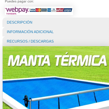
Puedes pagar con:
Piscina
Premium
400
micras
DESCRIPCIÓN
(Dunner)
de
INFORMACIÓN ADICIONAL
9
X
RECURSOS / DESCARGAS
5
MTS
cantidad