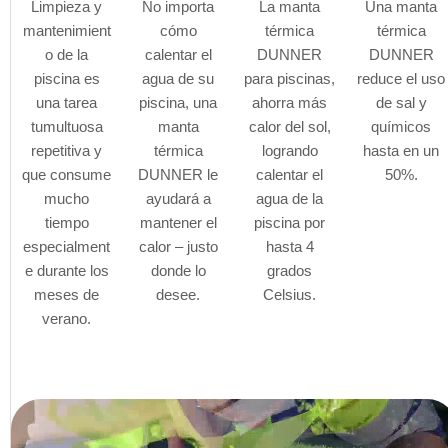
Limpieza y
No importa
La manta
Una manta
mantenimient
cómo
térmica
térmica
o de la
calentar el
DUNNER
DUNNER
piscina es
agua de su
para piscinas,
reduce el uso
una tarea
piscina, una
ahorra más
de sal y
tumultuosa
manta
calor del sol,
químicos
repetitiva y
térmica
logrando
hasta en un
que consume
DUNNER le
calentar el
50%.
mucho
ayudará a
agua de la
tiempo
mantener el
piscina por
especialment
calor – justo
hasta 4
e durante los
donde lo
grados
meses de
desee.
Celsius.
verano.