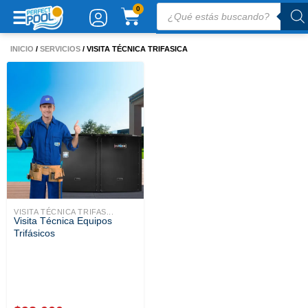
Ir
Búsqueda
CARRITO
0
de
al
productos
contenido
INICIO
/
SERVICIOS
/ VISITA TÉCNICA TRIFASICA
VISITA TÉCNICA TRIFAS...
Visita Técnica Equipos
Trifásicos