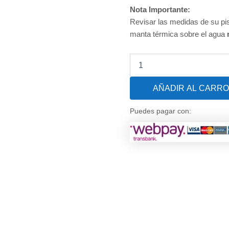
Nota Importante:
Revisar las medidas de su pis
manta térmica sobre el agua
Manta
Térmica
para
AÑADIR AL CARRO
Piscina
Premium
400
Puedes pagar con:
micras
(Dunner)
de
7
X
3
MTS
cantidad