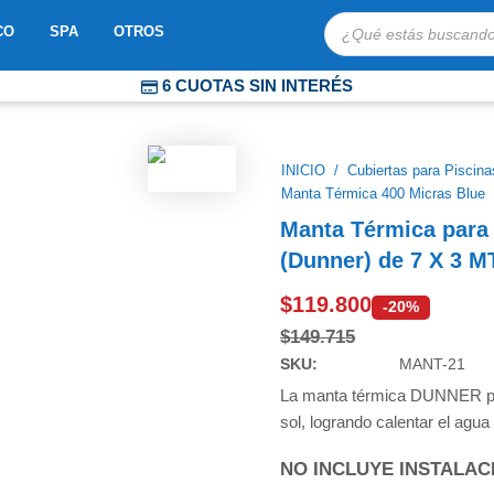
Búsqueda
OBOTS
ABRIR MOSAICO
ABRIR SPA
ABRIR OTROS
CO
SPA
OTROS
de
productos
6 CUOTAS SIN INTERÉS
COMPRA PROTEGIDA
ENVÍOS EXPRESS A TODO CHILE
INICIO
/
Cubiertas para Piscina
Manta Térmica 400 Micras Blue
Manta Térmica para
(Dunner) de 7 X 3 M
$
119.800
-20%
$
149.715
SKU:
MANT-21
La manta térmica DUNNER par
sol, logrando calentar el agua
NO INCLUYE INSTALAC