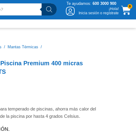
Te ayudamos:
600 3000 900
CA
0
¡Hola!
Inicia sesión o regístrate
s
/
Mantas Térmicas
/
 Piscina Premium 400 micras
TS
a temperado de piscinas, ahorra más calor del
 de la piscina por hasta 4 grados Celsius.
IÓN.