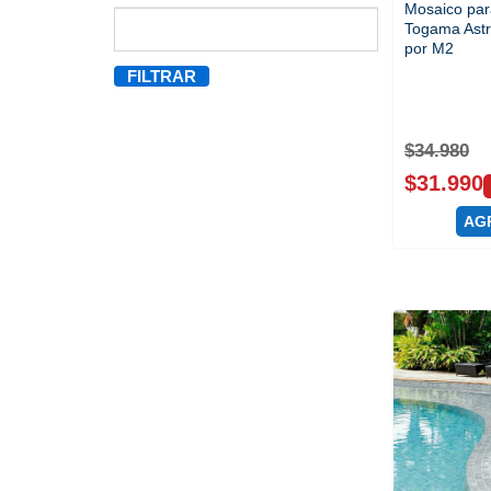
Mosaico para
Togama Astr
por M2
FILTRAR
$
34.980
$
31.990
AG