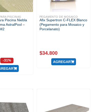
ARA PISCINAS
PEGAMENTO DE MOSAICO
ra Piscina Niebla
Afix Supertron C-FLEX Blanco
ma AstralPool –
(Pegamento para Mosaico y
 M2
Porcelanato)
$
34.800
0
-31%
AGREGAR
GREGAR