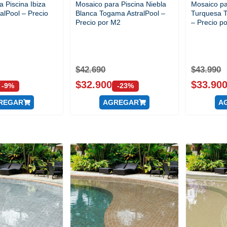
 Piscina Ibiza
Mosaico para Piscina Niebla
Mosaico pa
alPool – Precio
Blanca Togama AstralPool –
Turquesa T
Precio por M2
– Precio p
$
42.690
$
43.990
$
32.900
$
33.90
-9%
-23%
REGAR
AGREGAR
A