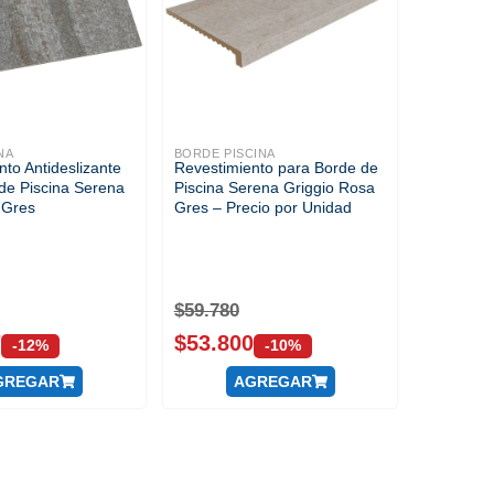
NA
BORDE PISCINA
nto Antideslizante
Revestimiento para Borde de
de Piscina Serena
Piscina Serena Griggio Rosa
 Gres
Gres – Precio por Unidad
$
59.780
7
$
53.800
-12%
-10%
GREGAR
AGREGAR