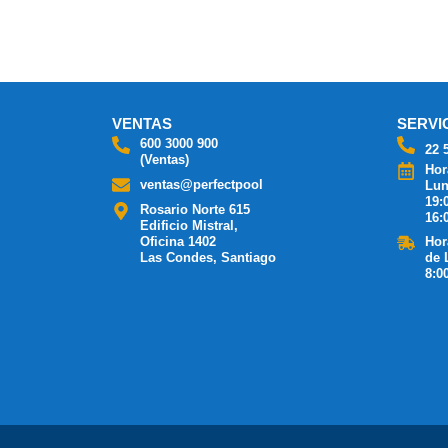
VENTAS
SERVI
600 3000 900
22 
(Ventas)
Hor
ventas@perfectpool
Lun
19:
Rosario Norte 615
16:
Edificio Mistral,
Oficina 1402
Hor
Las Condes, Santiago
de 
8:0