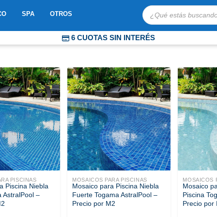
Búsqueda
OBOTS
ABRIR MOSAICO
ABRIR SPA
ABRIR OTROS
CO
SPA
OTROS
de
productos
6 CUOTAS SIN INTERÉS
COMPRA PROTEGIDA
ENVÍOS EXPRESS A TODO CHILE
RA PISCINAS
MOSAICOS PARA PISCINAS
MOSAICOS P
a Piscina Niebla
Mosaico para Piscina Niebla
Mosaico pa
 AstralPool –
Fuerte Togama AstralPool –
Piscina To
M2
Precio por M2
Precio por