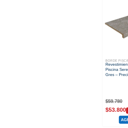
BORDE PISCI
Revestimien
Piscina Ser
Gres – Prec
$
59.780
$
53.800
AG