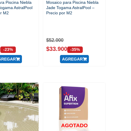
ra Piscina Niebla
Mosaico para Piscina Niebla
ogama AstralPool
Jade Togama AstralPool –
or M2
Precio por M2
$
52.000
0
$
33.900
-23%
-35%
GREGAR
AGREGAR
AGOTADO