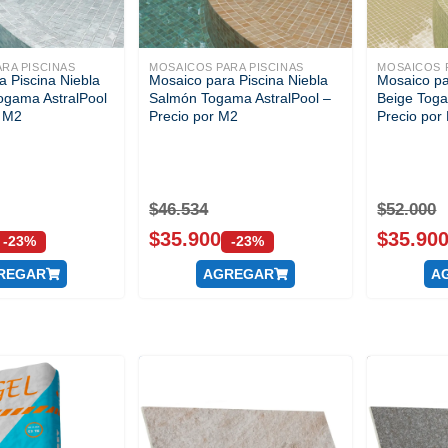
RA PISCINAS
MOSAICOS PARA PISCINAS
MOSAICOS P
a Piscina Niebla
Mosaico para Piscina Niebla
Mosaico pa
Togama AstralPool
Salmón Togama AstralPool –
Beige Toga
r M2
Precio por M2
Precio por
$
46.534
$
52.000
$
35.900
$
35.90
-23%
-23%
REGAR
AGREGAR
A