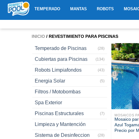
Ir
ABRIR TEMPERADO
ABRIR MANTAS
ABRIR R
TEMPERADO
MANTAS
ROBOTS
MOSAI
al
contenido
INICIO
/ REVESTIMIENTO PARA PISCINAS
Temperado de Piscinas
(28)
Cubiertas para Piscinas
(134)
Robots Limpiafondos
(43)
Energia Solar
(5)
Filtros / Motobombas
Spa Exterior
Piscinas Estructurales
(7)
MOSAICOS PA
Mosaico par
Limpieza y Mantención
Azul Togama
Precio por 
Sistema de Desinfeccion
(28)