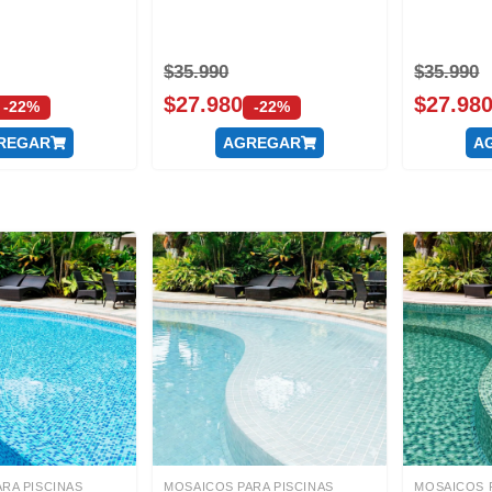
$
35.990
$
35.990
$
27.980
$
27.98
-22%
-22%
REGAR
AGREGAR
A
RA PISCINAS
MOSAICOS PARA PISCINAS
MOSAICOS P