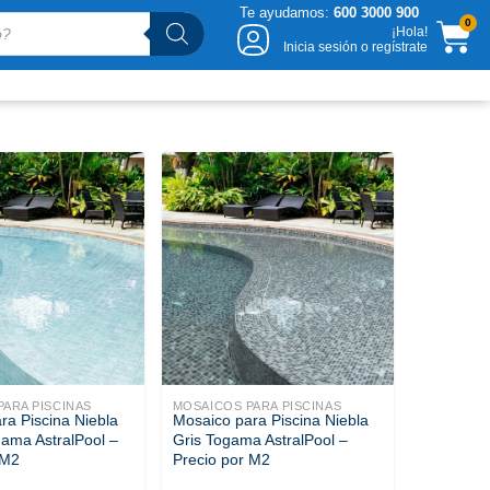
Te ayudamos:
600 3000 900
CA
0
¡Hola!
Inicia sesión o regístrate
ARA PISCINAS
MOSAICOS PARA PISCINAS
ra Piscina Niebla
Mosaico para Piscina Niebla
gama AstralPool –
Gris Togama AstralPool –
 M2
Precio por M2