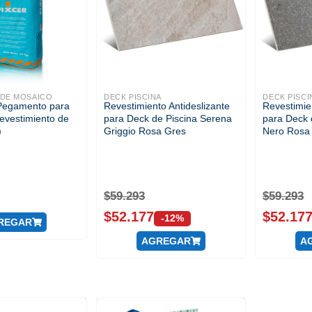
DE MOSAICO
DECK PISCINA
DECK PISCI
(Pegamento para
Revestimiento Antideslizante
Revestimie
evestimiento de
para Deck de Piscina Serena
para Deck 
)
Griggio Rosa Gres
Nero Rosa
$
59.293
$
59.293
$
52.177
$
52.17
-12%
REGAR
AGREGAR
A