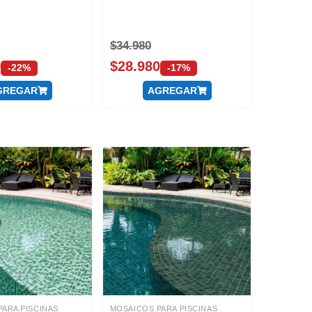
$
34.980
0
$
28.980
-22%
-17%
GREGAR
AGREGAR
ARA PISCINAS
MOSAICOS PARA PISCINAS