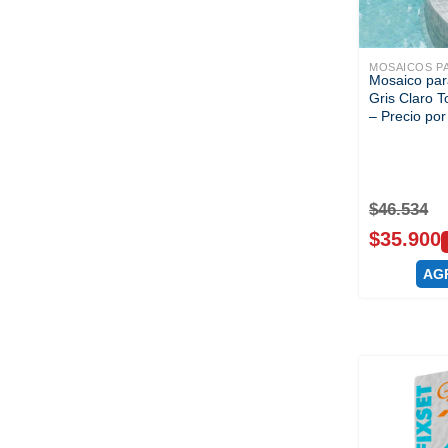
MOSAICOS PA
Mosaico par
Gris Claro 
– Precio po
$
46.534
$
35.900
AG