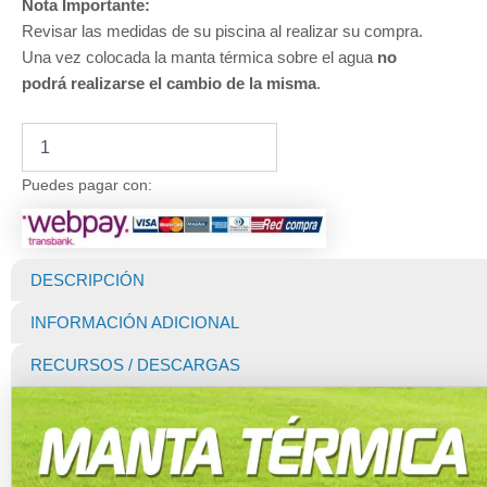
Nota Importante:
Revisar las medidas de su piscina al realizar su compra.
Una vez colocada la manta térmica sobre el agua
no
podrá realizarse el cambio de la misma
.
Manta
Térmica
para
Puedes pagar con:
Piscina
Premium
EcoBubble
500
DESCRIPCIÓN
Micras
Black
INFORMACIÓN ADICIONAL
(Dunner)
de
RECURSOS / DESCARGAS
20
X
6
MTS
cantidad