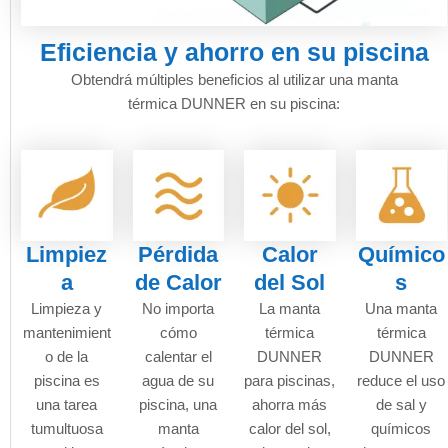
Eficiencia y ahorro en su piscina
Obtendrá múltiples beneficios al utilizar una manta
térmica DUNNER en su piscina:
Limpiez
Pérdida
Calor
Químico
a
de Calor
del Sol
s
Limpieza y
No importa
La manta
Una manta
mantenimient
cómo
térmica
térmica
o de la
calentar el
DUNNER
DUNNER
piscina es
agua de su
para piscinas,
reduce el uso
una tarea
piscina, una
ahorra más
de sal y
tumultuosa
manta
calor del sol,
químicos