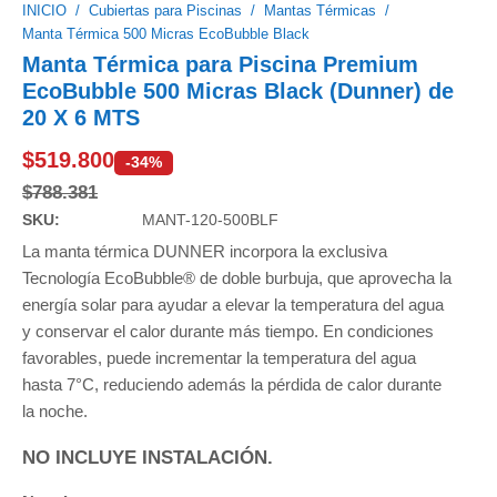
INICIO
/
Cubiertas para Piscinas
/
Mantas Térmicas
/
Manta Térmica 500 Micras EcoBubble Black
Manta Térmica para Piscina Premium
EcoBubble 500 Micras Black (Dunner) de
20 X 6 MTS
$
519.800
-34%
$
788.381
SKU:
MANT-120-500BLF
La manta térmica DUNNER incorpora la exclusiva
Tecnología EcoBubble® de doble burbuja, que aprovecha la
energía solar para ayudar a elevar la temperatura del agua
y conservar el calor durante más tiempo. En condiciones
favorables, puede incrementar la temperatura del agua
hasta 7°C, reduciendo además la pérdida de calor durante
la noche.
NO INCLUYE INSTALACIÓN.