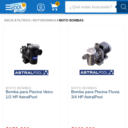
Ir
Búsqueda
CARRITO
0
de
al
productos
contenido
INICIO
/
FILTROS / MOTOBOMBAS
/ MOTO BOMBAS
MOTO BOMBAS
MOTO BOMBAS
Bomba para Piscina Veico
Bomba para Piscina Fluvia
1/2 HP AstralPool
3/4 HP AstralPool