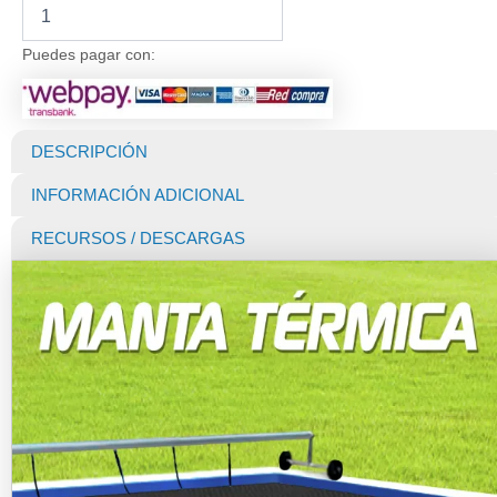
Manta
Térmica
para
Puedes pagar con:
Piscina
Premium
400
Micras
DESCRIPCIÓN
Black
(Dunner)
INFORMACIÓN ADICIONAL
de
12
RECURSOS / DESCARGAS
X
6
MTS
cantidad