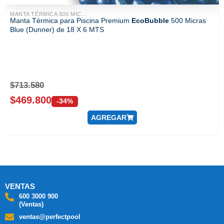
MANTA TÉRMICA 500 MIC...
Manta Térmica para Piscina Premium
EcoBubble
500 Micras
Blue (Dunner) de 18 X 6 MTS
$
713.580
$
469.800
-34%
AGREGAR
VENTAS
600 3000 900
(Ventas)
ventas@perfectpool