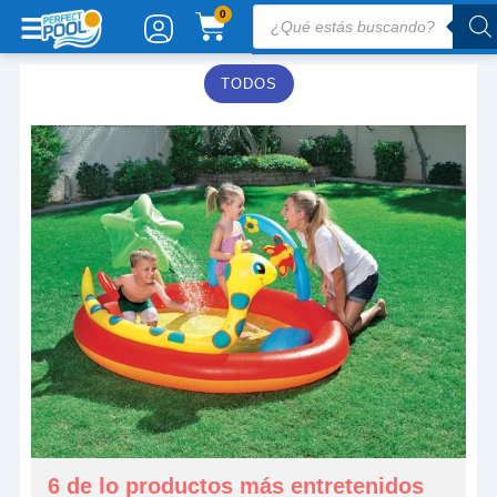
Ir
Búsqueda
CARRITO
0
de
al
productos
contenido
TODOS
6 de lo productos más entretenidos