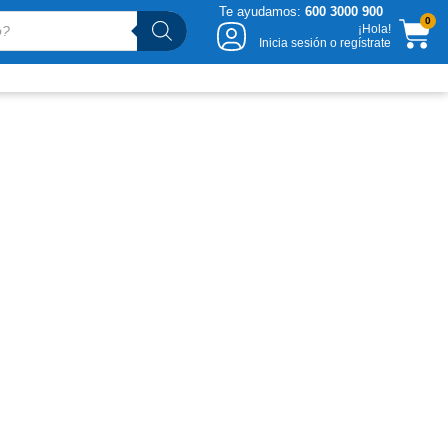
Te ayudamos:
600 3000 900
CA
0
¡Hola!
Inicia sesión o regístrate