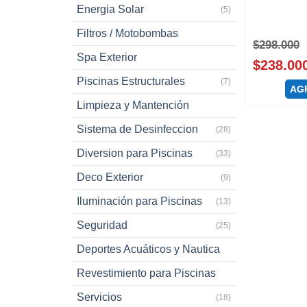
Energia Solar
(5)
Filtros / Motobombas
$
298.000
Spa Exterior
$
238.00
Piscinas Estructurales
(7)
AG
Limpieza y Mantención
Sistema de Desinfeccion
(28)
Diversion para Piscinas
(33)
Deco Exterior
(9)
Iluminación para Piscinas
(13)
Seguridad
(25)
Deportes Acuáticos y Nautica
Revestimiento para Piscinas
Servicios
(18)