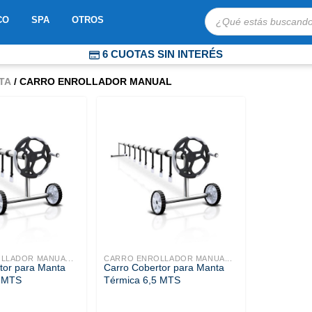
Búsqueda
OBOTS
ABRIR MOSAICO
ABRIR SPA
ABRIR OTROS
CO
SPA
OTROS
de
productos
6 CUOTAS SIN INTERÉS
COMPRA PROTEGIDA
TA
/ CARRO ENROLLADOR MANUAL
ENVÍOS EXPRESS A TODO CHILE
LLADOR MANUA...
CARRO ENROLLADOR MANUA...
tor para Manta
Carro Cobertor para Manta
5 MTS
Térmica 6,5 MTS