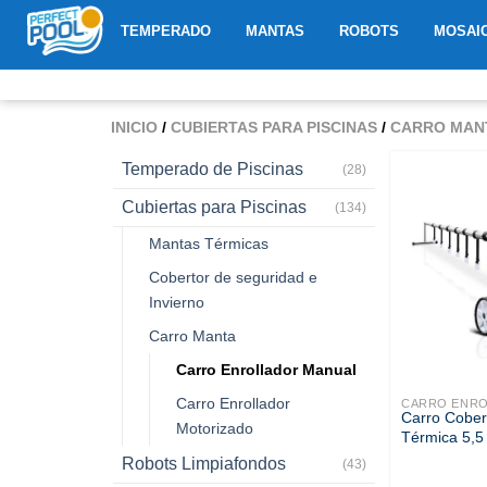
Ir
ABRIR TEMPERADO
ABRIR MANTAS
ABRIR R
TEMPERADO
MANTAS
ROBOTS
MOSAI
al
contenido
INICIO
/
CUBIERTAS PARA PISCINAS
/
CARRO MAN
Temperado de Piscinas
(28)
Cubiertas para Piscinas
(134)
Mantas Térmicas
Cobertor de seguridad e
Invierno
Carro Manta
Carro Enrollador Manual
Carro Enrollador
CARRO ENRO
Carro Cober
Motorizado
Térmica 5,
Robots Limpiafondos
(43)