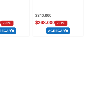
$
340.000
0
$
268.000
-20%
-21%
REGAR
AGREGAR