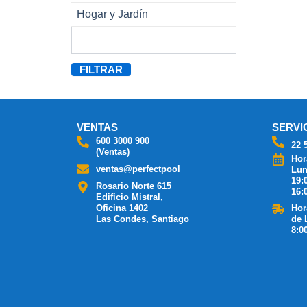
Hogar y Jardín
FILTRAR
VENTAS
SERVI
600 3000 900
22 
(Ventas)
Hor
ventas@perfectpool
Lun
19:
Rosario Norte 615
16:
Edificio Mistral,
Oficina 1402
Hor
Las Condes, Santiago
de 
8:0