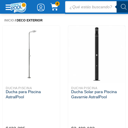
Ir
Búsqueda
CARRITO
0
de
al
productos
contenido
INICIO
/ DECO EXTERIOR
DUCHA PISCINA
DUCHA PISCINA
Ducha para Piscina
Ducha Solar para Piscina
AstralPool
Gavarnie AstralPool