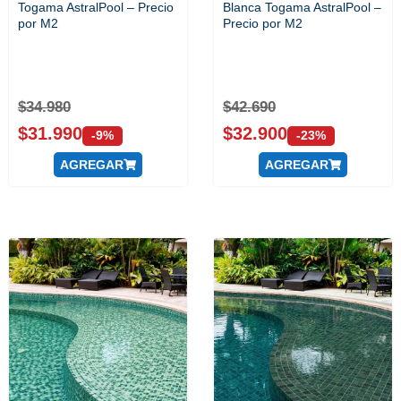
Togama AstralPool – Precio
Blanca Togama AstralPool –
por M2
Precio por M2
$
34.980
$
42.690
$
31.990
$
32.900
-9%
-23%
AGREGAR
AGREGAR