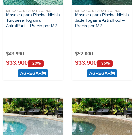
MOSAICOS PARA PISCINAS
MOSAICOS PARA PISCINAS
Mosaico para Piscina Niebla
Mosaico para Piscina Niebla
Turquesa Togama
Jade Togama AstralPool –
AstralPool – Precio por M2
Precio por M2
$
43.990
$
52.000
$
33.900
$
33.900
-23%
-35%
AGREGAR
AGREGAR