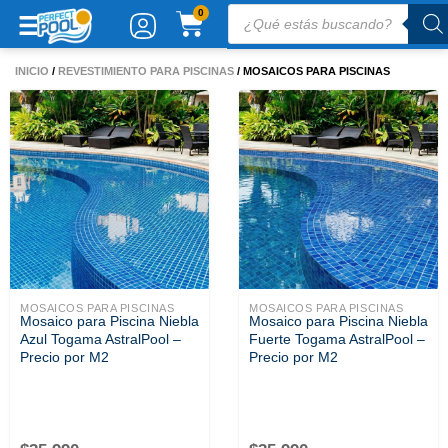
Ir
Búsqueda
CARRITO
0
de
al
productos
contenido
INICIO
/
REVESTIMIENTO PARA PISCINAS
/ MOSAICOS PARA PISCINAS
MOSAICOS PARA PISCINAS
MOSAICOS PARA PISCINAS
Mosaico para Piscina Niebla
Mosaico para Piscina Niebla
Azul Togama AstralPool –
Fuerte Togama AstralPool –
Precio por M2
Precio por M2