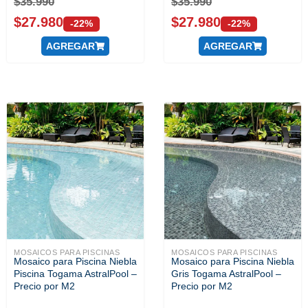
$
35.990
$
35.990
$
27.980
$
27.980
-22%
-22%
AGREGAR
AGREGAR
MOSAICOS PARA PISCINAS
MOSAICOS PARA PISCINAS
Mosaico para Piscina Niebla
Mosaico para Piscina Niebla
Piscina Togama AstralPool –
Gris Togama AstralPool –
Precio por M2
Precio por M2