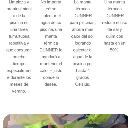
Limpieza y
No importa
La manta
Una manta
mantenimient
cómo
térmica
térmica
o de la
calentar el
DUNNER
DUNNER
piscina es
agua de su
para piscinas,
reduce el uso
una tarea
piscina, una
ahorra más
de sal y
tumultuosa
manta
calor del sol,
químicos
repetitiva y
térmica
logrando
hasta en un
que consume
DUNNER le
calentar el
50%.
mucho
ayudará a
agua de la
tiempo
mantener el
piscina por
especialment
calor – justo
hasta 4
e durante los
donde lo
grados
meses de
desee.
Celsius.
verano.