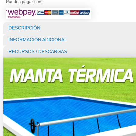
Puedes pagar con:
Piscina
Premium
400
micras
DESCRIPCIÓN
(Dunner)
de
INFORMACIÓN ADICIONAL
14
X
RECURSOS / DESCARGAS
6
MTS
cantidad