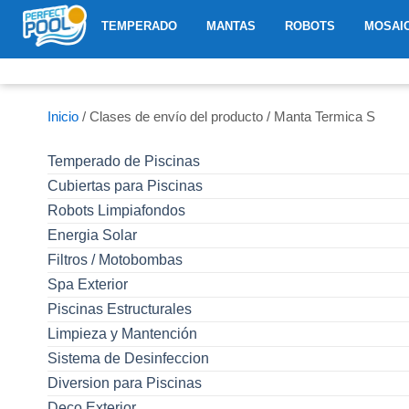
Ir
ABRIR TEMPERADO
ABRIR MANTAS
ABRIR R
TEMPERADO
MANTAS
ROBOTS
MOSAI
al
contenido
Inicio
/ Clases de envío del producto / Manta Termica S
Temperado de Piscinas
Cubiertas para Piscinas
Robots Limpiafondos
Energia Solar
Filtros / Motobombas
Spa Exterior
Piscinas Estructurales
Limpieza y Mantención
Sistema de Desinfeccion
Diversion para Piscinas
Deco Exterior