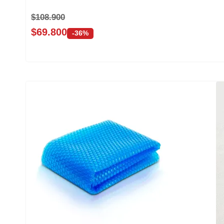
$
108.900
$
69.800
-36%