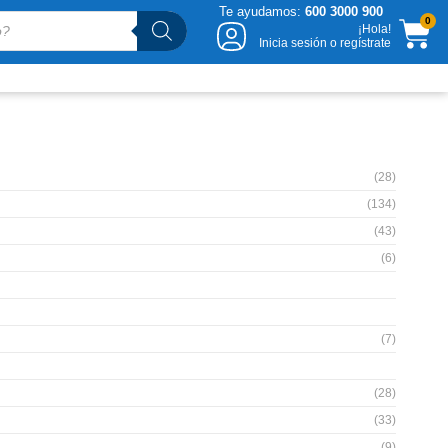
Te ayudamos:
600 3000 900
CA
0
¡Hola!
Inicia sesión o regístrate
(28)
(134)
(43)
(6)
(7)
(28)
(33)
(9)