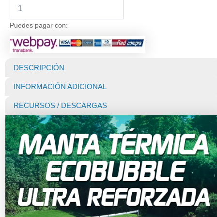
Manta
Térmica
para
Puedes pagar con:
Piscina
Deluxe
EcoBubble
500
DESCRIPCIÓN
Micras
Blue
INFORMACIÓN ADICIONAL
(Dunner)
de
RECURSOS / DESCARGAS
7
X
3
MTS
Ultrareforzada
cantidad