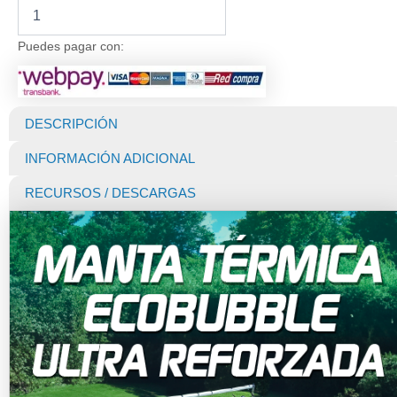
Manta
Térmica
para
Puedes pagar con:
Piscina
Deluxe
EcoBubble
500
DESCRIPCIÓN
Micras
Blue
INFORMACIÓN ADICIONAL
(Dunner)
de
RECURSOS / DESCARGAS
6
X
3
MTS
Ultrareforzada
cantidad