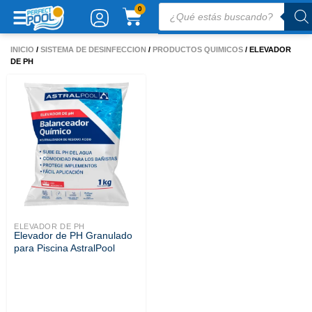
Ir
Búsqueda
CARRITO
0
de
al
productos
contenido
INICIO
/
SISTEMA DE DESINFECCION
/
PRODUCTOS QUIMICOS
/ ELEVADOR
DE PH
ELEVADOR DE PH
Elevador de PH Granulado
para Piscina AstralPool