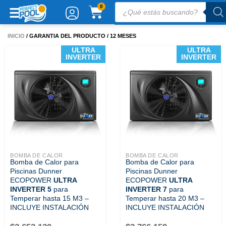
Ir
Búsqueda
CARRITO
0
de
al
productos
contenido
INICIO
/ GARANTIA DEL PRODUCTO / 12 MESES
ULTRA
ULTRA
INVERTER
INVERTER
BOMBA DE CALOR
BOMBA DE CALOR
Bomba de Calor para
Bomba de Calor para
ECOPOWE...
ECOPOWE...
Piscinas Dunner
Piscinas Dunner
ECOPOWER
ULTRA
ECOPOWER
ULTRA
INVERTER 5
para
INVERTER 7
para
Temperar hasta 15 M3 –
Temperar hasta 20 M3 –
INCLUYE INSTALACIÓN
INCLUYE INSTALACIÓN