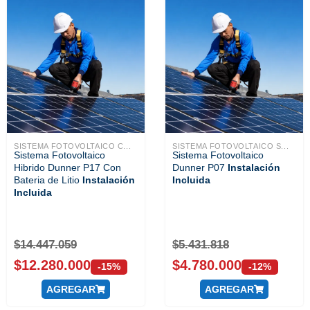
SISTEMA FOTOVOLTAICO C...
SISTEMA FOTOVOLTAICO S...
Sistema Fotovoltaico
Sistema Fotovoltaico
Hibrido Dunner P17 Con
Dunner P07
Instalación
Bateria de Litio
Instalación
Incluida
Incluida
$
14.447.059
$
5.431.818
$
12.280.000
$
4.780.000
-15%
-12%
AGREGAR
AGREGAR