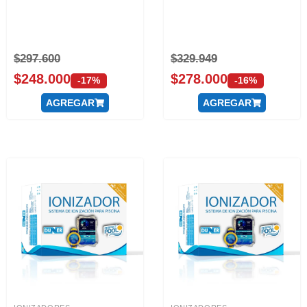
$
297.600
$
329.949
$
248.000
$
278.000
-17%
-16%
AGREGAR
AGREGAR