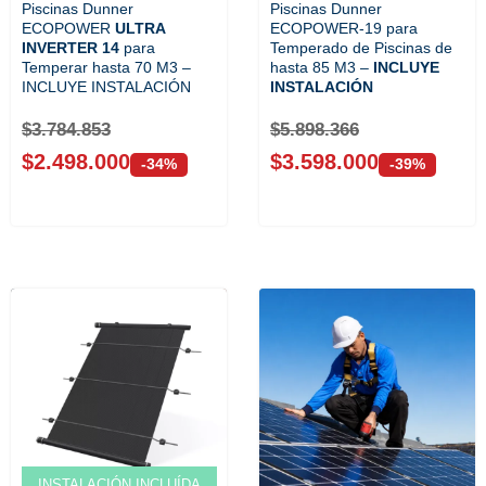
Piscinas Dunner
Piscinas Dunner
ECOPOWER
ULTRA
ECOPOWER-19 para
INVERTER 14
para
Temperado de Piscinas de
Temperar hasta 70 M3 –
hasta 85 M3 –
INCLUYE
INCLUYE INSTALACIÓN
INSTALACIÓN
$
3.784.853
$
5.898.366
$
2.498.000
$
3.598.000
-34%
-39%
Venta solo ONLINE
INSTALACIÓN INCLUÍDA