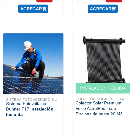
AGREGAR
AGREGAR
Venta solo ONLINE
INSTALACIÓN INCLUÍDA
COLECTOR SOLAR VEICO A...
SISTEMA FOTOVOLTAICO S...
Colector Solar Premium
Sistema Fotovoltaico
Veico AstralPool para
Dunner P17
Instalación
Piscinas de hasta 20 M3
Incluida