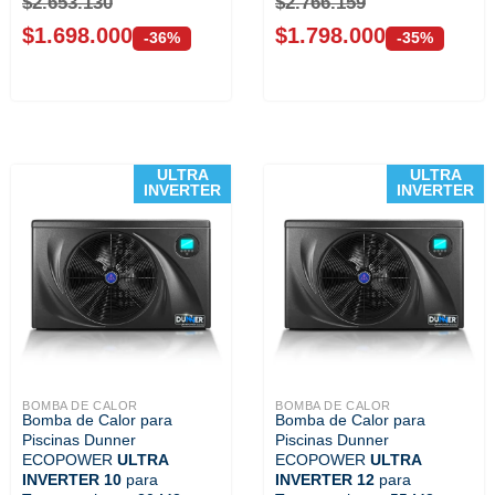
$
2.653.130
$
2.766.159
$
1.698.000
$
1.798.000
-36%
-35%
ULTRA
ULTRA
INVERTER
INVERTER
BOMBA DE CALOR
BOMBA DE CALOR
Bomba de Calor para
Bomba de Calor para
ECOPOWE...
ECOPOWE...
Piscinas Dunner
Piscinas Dunner
ECOPOWER
ULTRA
ECOPOWER
ULTRA
INVERTER 10
para
INVERTER 12
para