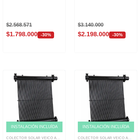
$
2.568.571
$
3.140.000
$
1.798.000
$
2.198.000
-30%
-30%
Venta solo ONLINE
Venta solo ONLINE
INSTALACIÓN INCLUÍDA
INSTALACIÓN INCLUÍDA
COLECTOR SOLAR VEICO A...
COLECTOR SOLAR VEICO A...