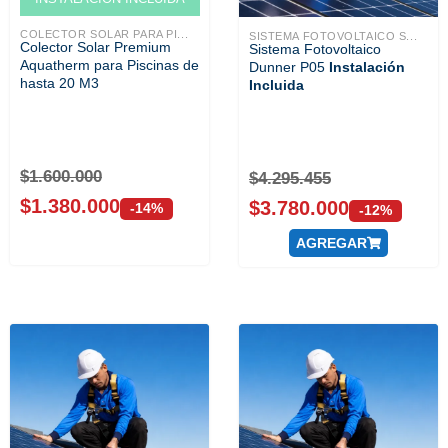
COLECTOR SOLAR PARA PI...
SISTEMA FOTOVOLTAICO S...
Colector Solar Premium
Sistema Fotovoltaico
Aquatherm para Piscinas de
Dunner P05
Instalación
hasta 20 M3
Incluida
$
1.600.000
$
4.295.455
$
1.380.000
$
3.780.000
-14%
-12%
AGREGAR