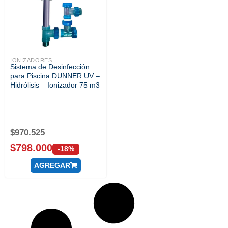
IONIZADORES
Sistema de Desinfección
para Piscina DUNNER UV –
Hidrólisis – Ionizador 75 m3
$
970.525
$
798.000
-18%
AGREGAR