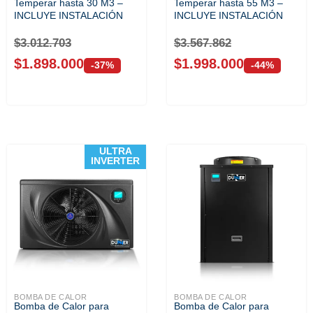
Temperar hasta 30 M3 –
Temperar hasta 55 M3 –
INCLUYE INSTALACIÓN
INCLUYE INSTALACIÓN
$
3.012.703
$
3.567.862
$
1.898.000
$
1.998.000
-37%
-44%
ULTRA
INVERTER
BOMBA DE CALOR
BOMBA DE CALOR
Bomba de Calor para
Bomba de Calor para
ECOPOWE...
ECOPOWE...