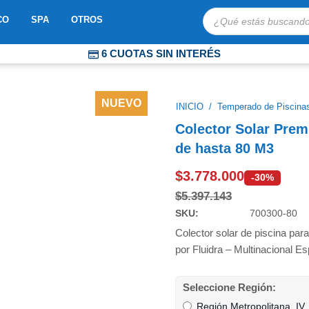
Búsqueda
OBOTS
ABRIR MOSAICO
ABRIR SPA
ABRIR OTROS
CO
SPA
OTROS
de
productos
6 CUOTAS SIN INTERÉS
COMPRA PROTEGIDA
ENVÍOS EXPRESS A TODO CHILE
NUEVO
INICIO
/
Temperado de Piscina
Colector Solar Prem
de hasta 80 M3
$
3.778.000
-30%
$
5.397.143
SKU:
700300-80
Colector solar de piscina para
por Fluidra – Multinacional Es
Colector
Seleccione Región:
Solar
Región Metropolitana, IV,