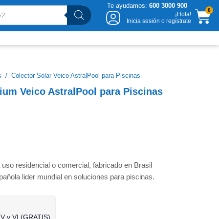
Te ayudamos:
600 3000 900
CA
0
¡Hola!
Inicia sesión o regístrate
s
/
Colector Solar Veico AstralPool para Piscinas
ium Veico AstralPool para Piscinas
 uso residencial o comercial, fabricado en Brasil
pañola lider mundial en soluciones para piscinas.
 V y VI (GRATIS)