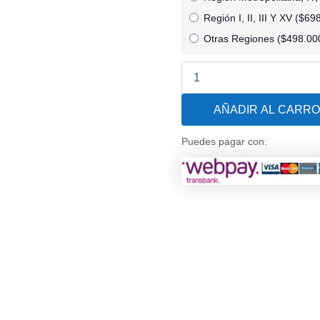
Premium
Veico
Región I, II, III Y XV (
$
69
AstralPool
Otras Regiones (
$
498.00
para
Piscinas
de
hasta
80
AÑADIR AL CARRO
M3
cantidad
Puedes pagar con: