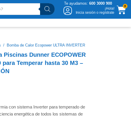
Te ayudamos:
600 3000 900
CA
0
¡Hola!
Inicia sesión o regístrate
s
/
Bomba de Calor Ecopower ULTRA INVERTER
ra Piscinas Dunner ECOPOWER
0
para Temperar hasta 30 M3 –
IÓN
rmia con sistema Inverter para temperado de
iciencia energética de todos los sistemas de