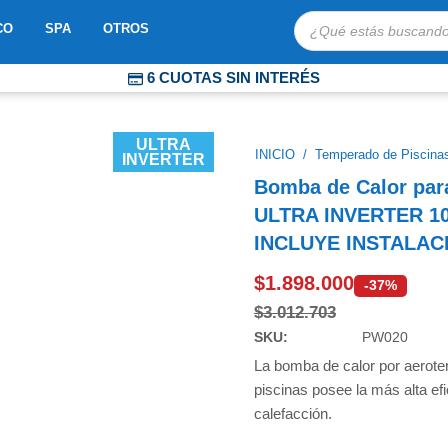
Búsqueda
OBOTS
ABRIR MOSAICO
ABRIR SPA
ABRIR OTROS
CO
SPA
OTROS
de
productos
6 CUOTAS SIN INTERÉS
COMPRA PROTEGIDA
ENVÍOS EXPRESS A TODO CHILE
ULTRA
INICIO
/
Temperado de Piscina
INVERTER
Bomba de Calor pa
ULTRA INVERTER 1
INCLUYE INSTALAC
$
1.898.000
-37%
$
3.012.703
SKU:
PW020
La bomba de calor por aerote
piscinas posee la más alta ef
calefacción.