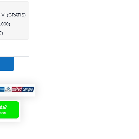
y VI (GRATIS)
.000
)
0
)