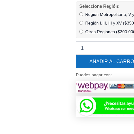
Bomba
Seleccione Región:
de
Región Metropolitana, V 
Calor
para
Región I, II, III y XV (
$
350
Piscinas
Otras Regiones (
$
200.00
Dunner
ECOPOWER
ULTRA
INVERTER
10
AÑADIR AL CARRO
para
Temperar
Puedes pagar con:
hasta
30
M3
-
INCLUYE
INSTALACIÓN
cantidad