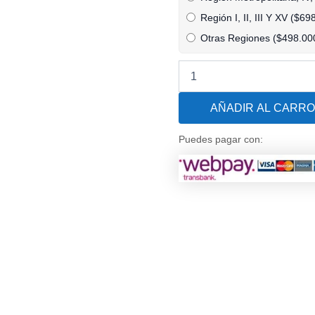
Premium
Veico
Región I, II, III Y XV (
$
69
AstralPool
Otras Regiones (
$
498.00
para
Piscinas
de
hasta
70
AÑADIR AL CARRO
M3
cantidad
Puedes pagar con: