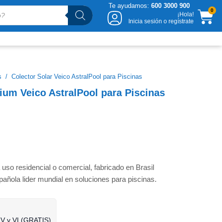
Te ayudamos:
600 3000 900
CA
0
¡Hola!
Inicia sesión o regístrate
s
/
Colector Solar Veico AstralPool para Piscinas
ium Veico AstralPool para Piscinas
 uso residencial o comercial, fabricado en Brasil
pañola lider mundial en soluciones para piscinas.
 V y VI (GRATIS)