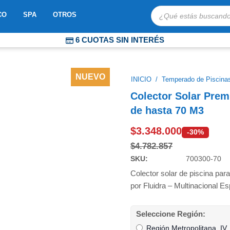
Búsqueda
OBOTS
ABRIR MOSAICO
ABRIR SPA
ABRIR OTROS
CO
SPA
OTROS
de
productos
6 CUOTAS SIN INTERÉS
COMPRA PROTEGIDA
ENVÍOS EXPRESS A TODO CHILE
NUEVO
INICIO
/
Temperado de Piscina
Colector Solar Prem
de hasta 70 M3
$
3.348.000
-30%
$
4.782.857
SKU:
700300-70
Colector solar de piscina para
por Fluidra – Multinacional Es
Colector
Seleccione Región:
Solar
Región Metropolitana, IV,