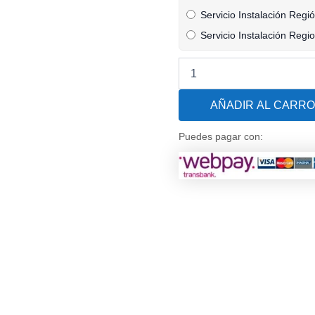
de
Servicio Instalación Regi
hasta
Servicio Instalación Regione
300
M3
Dunner
cantidad
AÑADIR AL CARRO
Puedes pagar con: