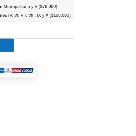
ón Metropolitana y V (
$
78.000
)
s IV, VI, VII, VIII, IX y X (
$
198.000
)