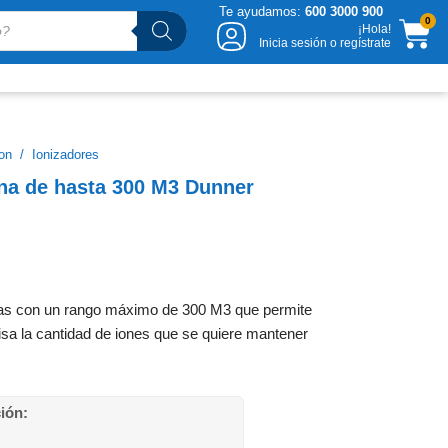
Te ayudamos:
600 3000 900
CA
0
¡Hola!
Inicia sesión o regístrate
on
/
Ionizadores
ina de hasta 300 M3 Dunner
inas con un rango máximo de 300 M3 que permite
cisa la cantidad de iones que se quiere mantener
ción: