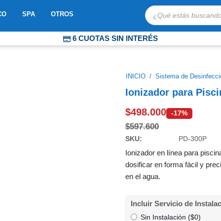
Búsqueda
OBOTS
ABRIR MOSAICO
ABRIR SPA
ABRIR OTROS
CO
SPA
OTROS
de
productos
6 CUOTAS SIN INTERÉS
COMPRA PROTEGIDA
ENVÍOS EXPRESS A TODO CHILE
INICIO
/
Sistema de Desinfecci
Ionizador para Pisc
$
498.000
-17%
$
597.600
SKU:
PD-300P
Ionizador en línea para pisc
dosificar en forma fácil y pre
en el agua.
Ionizador
Incluir Servicio de Instala
para
Sin Instalación (
$
0
)
Piscina