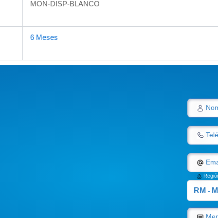
MON-DISP-BLANCO
6 Meses
Nom
Tel
Ema
Regió
Men