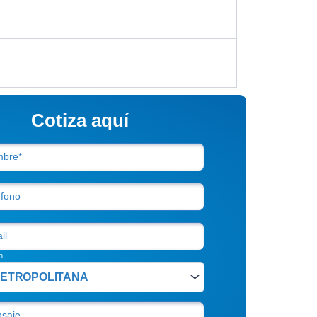
Cotiza aquí
bre*
éfono
il
n
saje