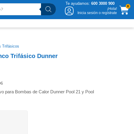
Te ayudamos:
600 3000 900
CA
0
¡Hola!
Inicia sesión o regístrate
 Trifásicos
nco Trifásico Dunner
06
ivo para Bombas de Calor Dunner Pool 21 y Pool