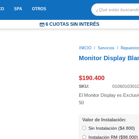
Búsqueda
OBOTS
ABRIR MOSAICO
ABRIR SPA
ABRIR OTROS
CO
SPA
OTROS
de
productos
6 CUOTAS SIN INTERÉS
COMPRA PROTEGIDA
ENVÍOS EXPRESS A TODO CHILE
INICIO
/
Servicios
/
Repuestos
Monitor Display Bla
$
190.400
SKU:
0106010301
El Monitor Display es Exclus
50
Monitor
Valor de Instalación:
Display
Sin Instalación (
$
4.800
)
Blanco
Trifásico
Instalación RM (
$
98.000
)