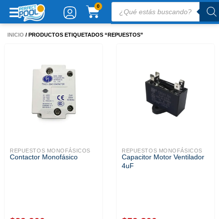
Ir
Búsqueda
CARRITO
0
de
al
productos
contenido
INICIO
/ PRODUCTOS ETIQUETADOS “REPUESTOS”
REPUESTOS MONOFÁSICOS
REPUESTOS MONOFÁSICOS
Contactor Monofásico
Capacitor Motor Ventilador
4uF