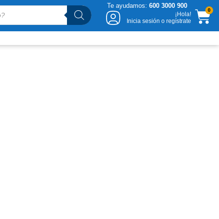
Te ayudamos:
600 3000 900
CA
0
¡Hola!
Inicia sesión o regístrate