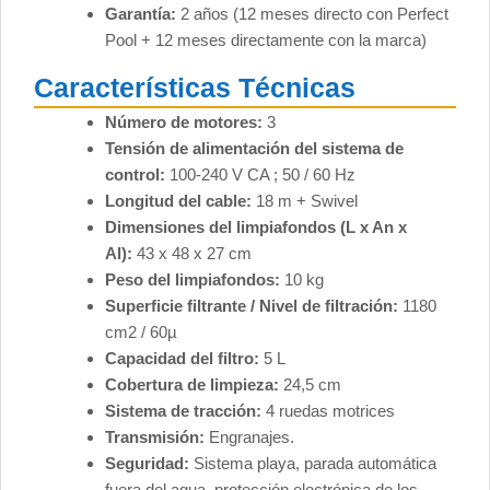
Garantía:
2 años (12 meses directo con Perfect
Pool + 12 meses directamente con la marca)
Características Técnicas
Número de motores:
3
Tensión de alimentación del sistema de
control:
100-240 V CA ; 50 / 60 Hz
Longitud del cable:
18 m + Swivel
Dimensiones del limpiafondos (L x An x
Al):
43 x 48 x 27 cm
Peso del limpiafondos:
10 kg
Superficie filtrante / Nivel de filtración:
1180
cm2 / 60µ
Capacidad del filtro:
5 L
Cobertura de limpieza:
24,5 cm
Sistema de tracción:
4 ruedas motrices
Transmisión:
Engranajes.
Seguridad:
Sistema playa, parada automática
fuera del agua, protección electrónica de los