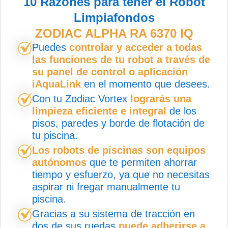
10 Razones para tener el Robot
Limpiafondos
ZODIAC ALPHA RA 6370 IQ
Puedes
controlar y acceder a todas
las funciones de tu robot a través de
su panel de control o aplicación
iAquaLink
en el momento que desees.
Con tu Zodiac Vortex
lograrás una
limpieza eficiente e integral
de los
pisos, paredes y borde de flotación de
tu piscina.
Los robots de piscinas son equipos
autónomos
que te permiten ahorrar
tiempo y esfuerzo, ya que no necesitas
aspirar ni fregar manualmente tu
piscina.
Gracias a su sistema de tracción en
dos de sus ruedas
puede adherirse a