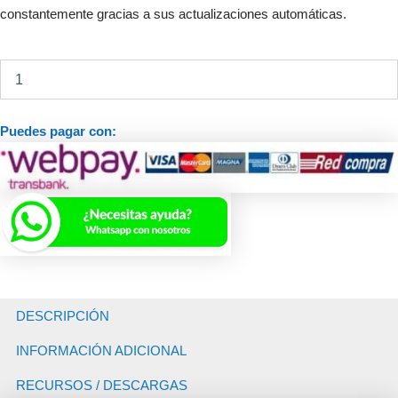
constantemente gracias a sus actualizaciones automáticas.
Robot
Limpiafondo
Zodiac
Alpha
Puedes pagar con:
RA
6370
IQ
Inteligencia
y
Máximo
Rendimiento
-
Versión
2026
DESCRIPCIÓN
cantidad
INFORMACIÓN ADICIONAL
RECURSOS / DESCARGAS