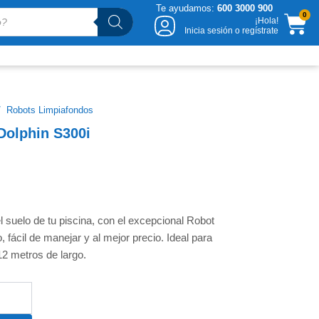
Te ayudamos:
600 3000 900
CA
0
¡Hola!
Inicia sesión o regístrate
/
Robots Limpiafondos
Dolphin S300i
l suelo de tu piscina, con el excepcional Robot
, fácil de manejar y al mejor precio. Ideal para
12 metros de largo.