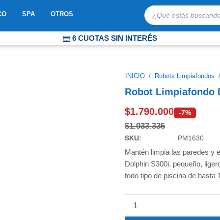
Búsqueda
OBOTS
ABRIR MOSAICO
ABRIR SPA
ABRIR OTROS
CO
SPA
OTROS
de
productos
6 CUOTAS SIN INTERÉS
COMPRA PROTEGIDA
ENVÍOS EXPRESS A TODO CHILE
INICIO
/
Robots Limpiafondos
Robot Limpiafondo 
$
1.790.000
-7%
$
1.933.335
SKU:
PM1630
Mantén limpia las paredes y e
Dolphin S300i, pequeño, ligero
todo tipo de piscina de hasta 
Robot
Limpiafondo
Dolphin