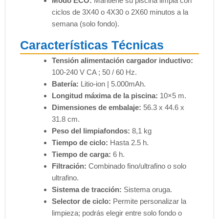
Modo ECO:
Mantiene su piscina limpia con
ciclos de 3X40 o 4X30 o 2X60 minutos a la
semana (solo fondo).
Características Técnicas
Tensión alimentación cargador inductivo:
100-240 V CA ; 50 / 60 Hz.
Batería:
Litio-ion | 5.000mAh.
Longitud máxima de la piscina:
10×5 m.
Dimensiones de embalaje:
56.3 x 44.6 x
31.8 cm.
Peso del limpiafondos:
8,1 kg
Tiempo de ciclo:
Hasta 2.5 h.
Tiempo de carga:
6 h.
Filtración:
Combinado fino/ultrafino o solo
ultrafino.
Sistema de tracción:
Sistema oruga.
Selector de ciclo:
Permite personalizar la
limpieza; podrás elegir entre solo fondo o