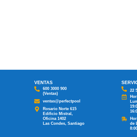
VENTAS
SERVI
600 3000 900
22 
(Ventas)
Hor
ventas@perfectpool
Lun
19:
Rosario Norte 615
16:
Edificio Mistral,
Oficina 1402
Hor
Las Condes, Santiago
de 
8:0