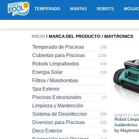
Ir
ABRIR TEMPERADO
ABRIR MANTAS
ABRIR R
TEMPERADO
MANTAS
ROBOTS
MOSAI
al
contenido
INICIO
/ MARCA DEL PRODUCTO / MAYTRONICS
Temperado de Piscinas
(28)
Cubiertas para Piscinas
(134)
Robots Limpiafondos
(43)
Energia Solar
(10)
Filtros / Motobombas
Spa Exterior
Piscinas Estructurales
(7)
Limpieza y Mantención
Sistema de Desinfeccion
(28)
ROBOTS LIM
Robot Limpi
Diversion para Piscinas
(33)
Inalámbrico
by Maytroni
Deco Exterior
(9)