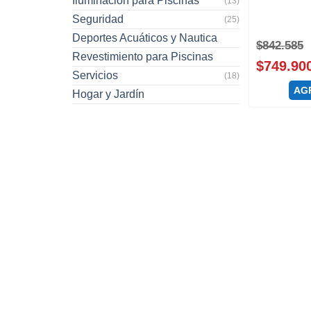
Iluminación para Piscinas
(13)
Seguridad
(25)
Deportes Acuáticos y Nautica
$
842.585
Revestimiento para Piscinas
$
749.90
Servicios
(18)
AG
Hogar y Jardín