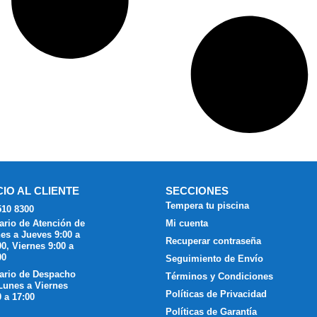
CIO AL CLIENTE
SECCIONES
Tempera tu piscina
510 8300
ario de Atención de
Mi cuenta
es a Jueves 9:00 a
Recuperar contraseña
00, Viernes 9:00 a
00
Seguimiento de Envío
ario de Despacho
Términos y Condiciones
Lunes a Viernes
Políticas de Privacidad
0 a 17:00
Políticas de Garantía