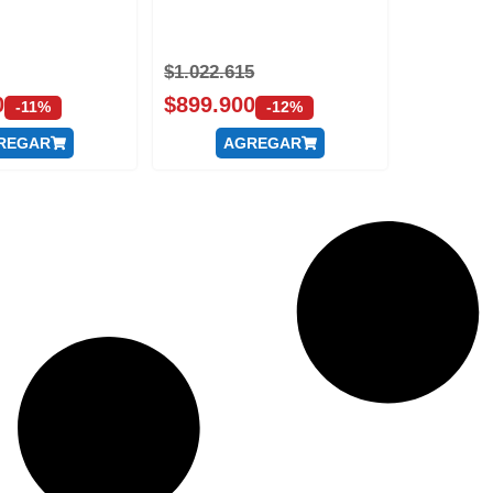
$
1.022.615
0
$
899.900
-11%
-12%
REGAR
AGREGAR