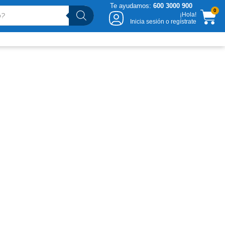
Te ayudamos:
600 3000 900
CA
0
¡Hola!
Inicia sesión o regístrate