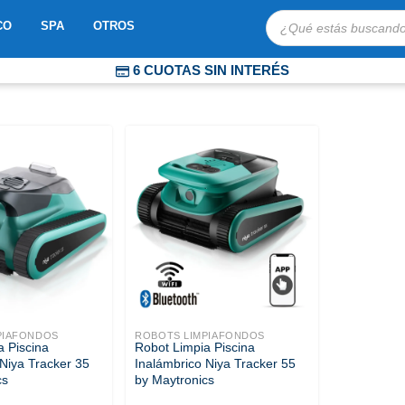
Búsqueda
OBOTS
ABRIR MOSAICO
ABRIR SPA
ABRIR OTROS
CO
SPA
OTROS
de
productos
6 CUOTAS SIN INTERÉS
COMPRA PROTEGIDA
ENVÍOS EXPRESS A TODO CHILE
PIAFONDOS
ROBOTS LIMPIAFONDOS
a Piscina
Robot Limpia Piscina
 Niya Tracker 35
Inalámbrico Niya Tracker 55
cs
by Maytronics