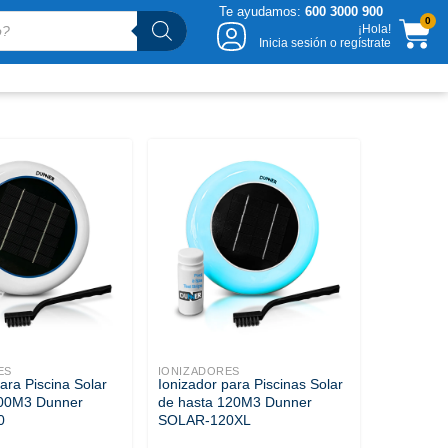
Te ayudamos:
600 3000 900
CA
0
¡Hola!
Inicia sesión o regístrate
ES
IONIZADORES
ara Piscina Solar
Ionizador para Piscinas Solar
100M3 Dunner
de hasta 120M3 Dunner
0
SOLAR-120XL