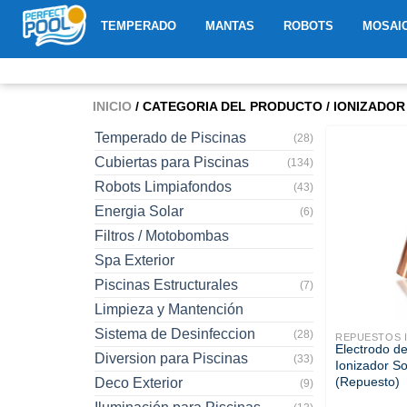
Ir
ABRIR TEMPERADO
ABRIR MANTAS
ABRIR R
TEMPERADO
MANTAS
ROBOTS
MOSAI
al
contenido
INICIO
/ CATEGORIA DEL PRODUCTO / IONIZADOR
Temperado de Piscinas
(28)
Cubiertas para Piscinas
(134)
Robots Limpiafondos
(43)
Energia Solar
(6)
Filtros / Motobombas
Spa Exterior
Piscinas Estructurales
(7)
Limpieza y Mantención
Sistema de Desinfeccion
(28)
REPUESTOS 
Electrodo d
Diversion para Piscinas
(33)
Ionizador So
(Repuesto)
Deco Exterior
(9)