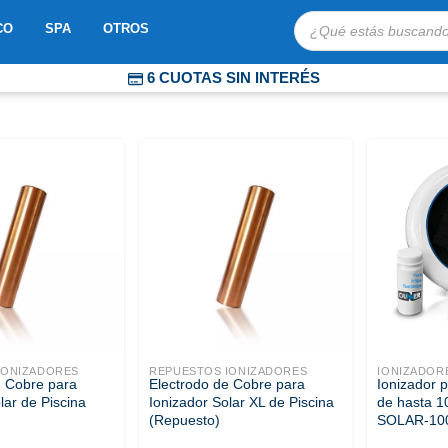
Búsqueda
OBOTS
ABRIR MOSAICO
ABRIR SPA
ABRIR OTROS
CO
SPA
OTROS
de
productos
6 CUOTAS SIN INTERÉS
COMPRA PROTEGIDA
ENVÍOS EXPRESS A TODO CHILE
IONIZADORES
REPUESTOS IONIZADORES
IONIZADOR
e Cobre para
Electrodo de Cobre para
Ionizador p
lar de Piscina
Ionizador Solar XL de Piscina
de hasta 
(Repuesto)
SOLAR-10