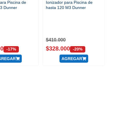
para Piscina de
Ionizador para Piscina de
M3 Dunner
hasta 120 M3 Dunner
$
410.000
00
$
328.000
-17%
-20%
GREGAR
AGREGAR