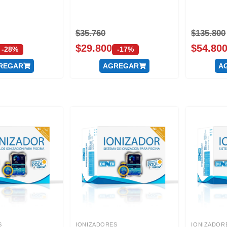
$
35.760
$
135.800
$
29.800
$
54.80
-28%
-17%
REGAR
AGREGAR
A
S
IONIZADORES
IONIZADOR