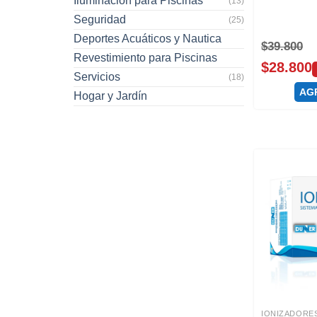
Iluminación para Piscinas
(13)
Seguridad
(25)
Deportes Acuáticos y Nautica
$
39.800
Revestimiento para Piscinas
$
28.800
Servicios
(18)
AG
Hogar y Jardín
IONIZADORE