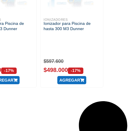
S
IONIZADORES
ra Piscina de
Ionizador para Piscina de
M3 Dunner
hasta 300 M3 Dunner
$
597.600
0
$
498.000
-17%
-17%
REGAR
AGREGAR