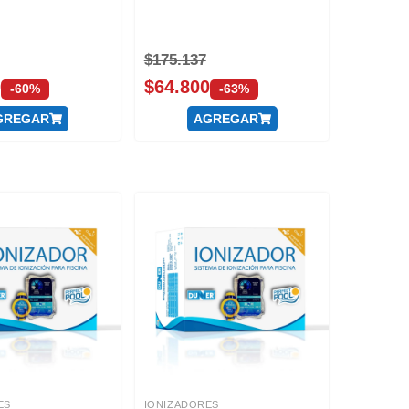
$
175.137
0
$
64.800
-60%
-63%
GREGAR
AGREGAR
ES
IONIZADORES