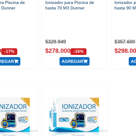
ra Piscina de
Ionizador para Piscina de
Ionizador 
3 Dunner
hasta 70 M3 Dunner
hasta 90 
$
329.949
$
357.600
0
$
278.000
$
298.0
-17%
-16%
REGAR
AGREGAR
A