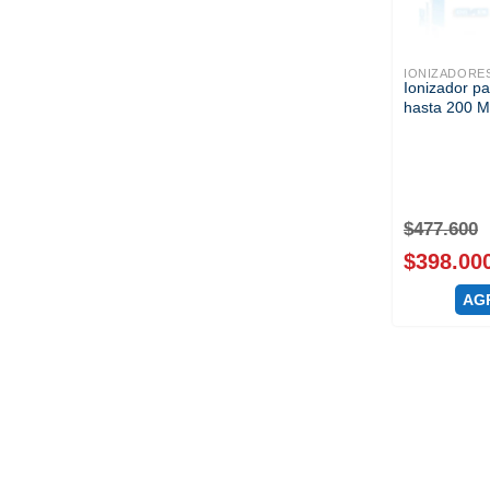
IONIZADORE
Ionizador pa
hasta 200 
$
477.600
$
398.00
AG