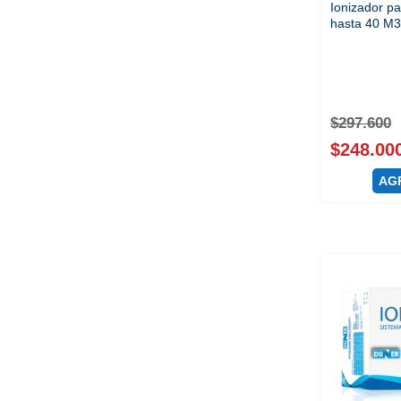
Ionizador pa
hasta 40 M
$
297.600
$
248.00
AG