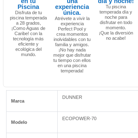
en tu
una
día y noche!
Piscina
experiencia
Tu piscina
única.
temperada día y
Disfruta de tu
noche para
piscina temperada
Atrévete a vivir la
disfrutar en todo
a 28 grados,
experiencia
momento.
¡Como Aguas de
Perfect Pool y
¡Que la diversión
Caribe! con la
crea momentos
no acabe!
tecnología más
inolvidables con tu
eficiente y
familia y amigos.
ecológica del
¡No hay nada
mundo.
mejor que disfrutar
tu tiempo con ellos
en una piscina
temperada!
DUNNER
Marca
ECOPOWER-70
Modelo