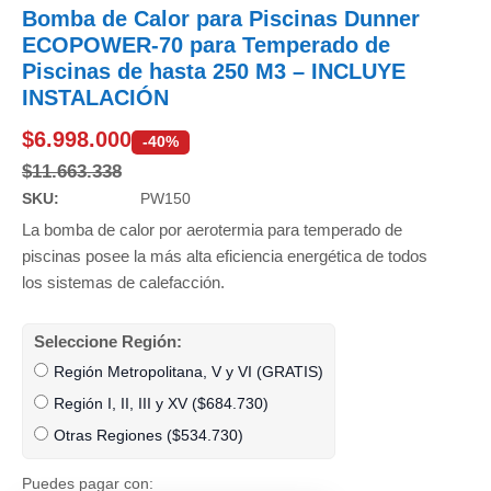
Bomba de Calor para Piscinas Dunner
ECOPOWER-70 para Temperado de
Piscinas de hasta 250 M3 –
INCLUYE
INSTALACIÓN
$
6.998.000
-40%
$
11.663.338
SKU:
PW150
La bomba de calor por aerotermia para temperado de
piscinas posee la más alta eficiencia energética de todos
los sistemas de calefacción.
Seleccione Región:
Región Metropolitana, V y VI (GRATIS)
Región I, II, III y XV (
$
684.730
)
Otras Regiones (
$
534.730
)
Puedes pagar con: