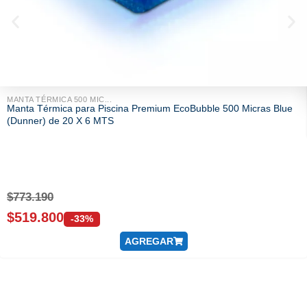
MANTA TÉRMICA 500 MIC...
Manta Térmica para Piscina Premium EcoBubble 500 Micras Blue
(Dunner) de 20 X 6 MTS
$
773.190
$
519.800
-33%
AGREGAR