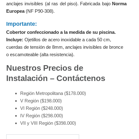
anclajes invisibles (al ras del piso). Fabricada bajo
Norma
Europea
(NF P90-308).
Importante:
Cobertor confeccionado a la medida de su piscina.
Incluye:
Ojetillos de acero inoxidable a cada 50 cm,
cuerdas de tensión de 8mm, anclajes invisibles de bronce
o escamoteable (alta resistencia).
Nuestros Precios de
Instalación – Contáctenos
Región Metropolitana ($178.000)
V Región ($198.000)
VI Región ($248.000)
IV Región ($298.000)
VII y VIII Región ($398.000)
Cobertor