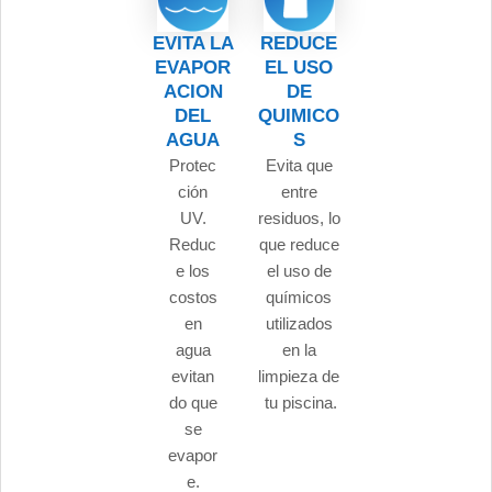
EVITA LA
REDUCE
EVAPOR
EL USO
ACION
DE
DEL
QUIMICO
AGUA
S
Protec
Evita que
ción
entre
UV.
residuos, lo
Reduc
que reduce
e los
el uso de
costos
químicos
en
utilizados
agua
en la
evitan
limpieza de
do que
tu piscina.
se
evapor
e.