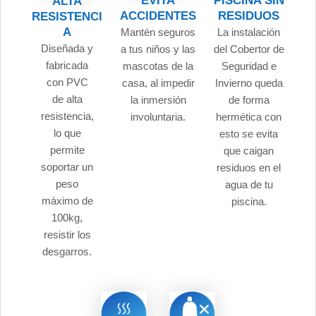
EVITA
PISCINA SIN
ALTA
ACCIDENTES
RESIDUOS
RESISTENCI
A
Mantén seguros
La instalación
Diseñada y
a tus niños y las
del Cobertor de
fabricada
mascotas de la
Seguridad e
con PVC
casa, al impedir
Invierno queda
de alta
la inmersión
de forma
resistencia,
involuntaria.
hermética con
lo que
esto se evita
permite
que caigan
soportar un
residuos en el
peso
agua de tu
máximo de
piscina.
100kg,
resistir los
desgarros.