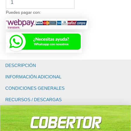
de
Seguridad
Puedes pagar con:
e
Invierno
para
Piscinas
-
PVC
680
Azulino
(Soporta
DESCRIPCIÓN
hasta
100
INFORMACIÓN ADICIONAL
KG)
-
CONDICIONES GENERALES
Precio
por
RECURSOS / DESCARGAS
M2
cantidad