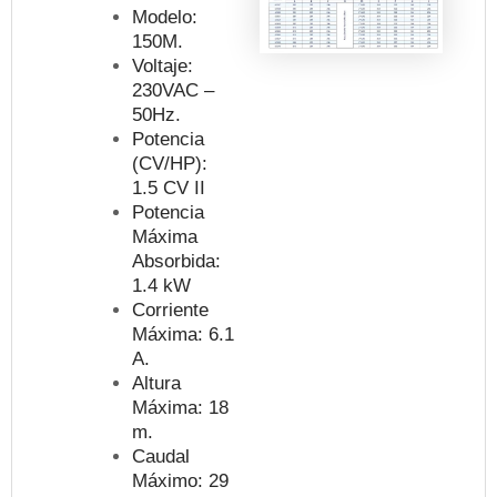
Modelo:
150M.
Voltaje:
230VAC –
50Hz.
Potencia
(CV/HP):
1.5 CV II
Potencia
Máxima
Absorbida:
1.4 kW
Corriente
Máxima: 6.1
A.
Altura
Máxima: 18
m.
Caudal
Máximo: 29