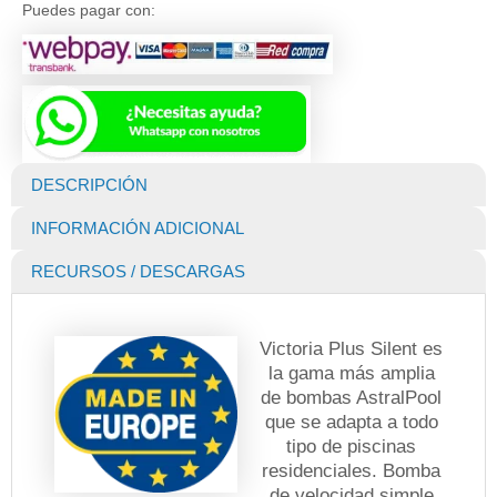
para
Puedes pagar con:
Piscina
Victoria
Plus
Silent
1.5
HP
AstralPool
(Fabricación
DESCRIPCIÓN
Europea)
cantidad
INFORMACIÓN ADICIONAL
RECURSOS / DESCARGAS
Victoria Plus Silent es
la gama más amplia
de bombas AstralPool
que se adapta a todo
tipo de piscinas
residenciales. Bomba
de velocidad simple