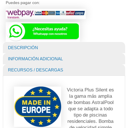
para
Puedes pagar con:
Piscina
Victoria
Plus
Silent
1
HP
AstralPool
(Fabricación
DESCRIPCIÓN
Europea)
cantidad
INFORMACIÓN ADICIONAL
RECURSOS / DESCARGAS
Victoria Plus Silent es
la gama más amplia
de bombas AstralPool
que se adapta a todo
tipo de piscinas
residenciales. Bomba
de velocidad simple