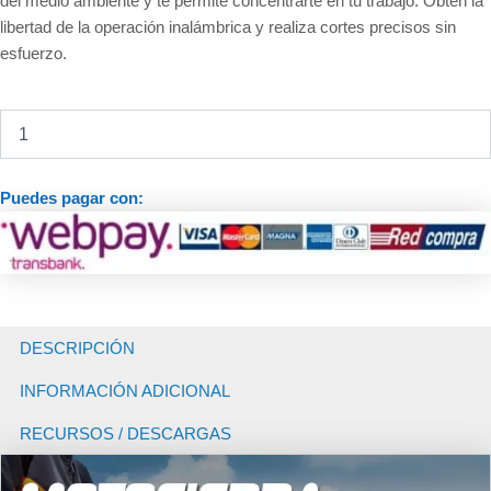
del medio ambiente y te permite concentrarte en tu trabajo. Obtén la
libertad de la operación inalámbrica y realiza cortes precisos sin
esfuerzo.
Motosierra
a
Batería
Inalámbrica
Puedes pagar con:
Makita
DUC357
cantidad
DESCRIPCIÓN
INFORMACIÓN ADICIONAL
RECURSOS / DESCARGAS