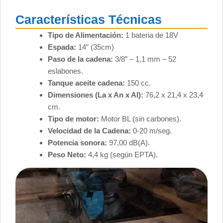
Características Técnicas
Tipo de Alimentación:
1 bateria de 18V
Espada:
14” (35cm)
Paso de la cadena:
3/8” – 1,1 mm – 52
eslabones.
Tanque aceite cadena:
150 cc.
Dimensiones (La x An x Al):
76,2 x 21,4 x 23,4
cm.
Tipo de motor:
Motor BL (sin carbones).
Velocidad de la Cadena:
0-20 m/seg.
Potencia sonora:
97,00 dB(A).
Peso Neto:
4,4 kg (según EPTA).