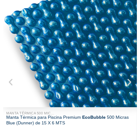
MANTA TÉRMICA 500 MIC...
Manta Térmica para Piscina Premium
EcoBubble
500 Micras
Blue (Dunner) de 15 X 6 MTS