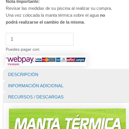
Nota Importante:
Revisar las medidas de su piscina al realizar su compra.
Una vez colocada la manta térmica sobre el agua
no
podrá realizarse el cambio de la misma
.
Manta
Térmica
para
Puedes pagar con:
Piscina
Premium
EcoBubble
700
DESCRIPCIÓN
Micras
Super
INFORMACIÓN ADICIONAL
Blue
(Dunner)
RECURSOS / DESCARGAS
de
9
X
5
MTS
cantidad