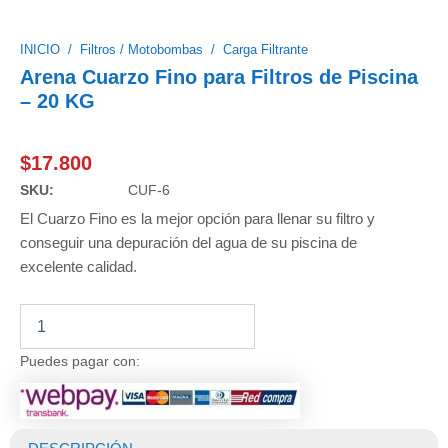
INICIO
/
Filtros / Motobombas
/
Carga Filtrante
Arena Cuarzo Fino para Filtros de Piscina
– 20 KG
$
17.800
SKU:
CUF-6
El Cuarzo Fino es la mejor opción para llenar su filtro y
conseguir una depuración del agua de su piscina de
excelente calidad.
Arena
Cuarzo
Fino
Puedes pagar con:
para
Filtros
de
Piscina