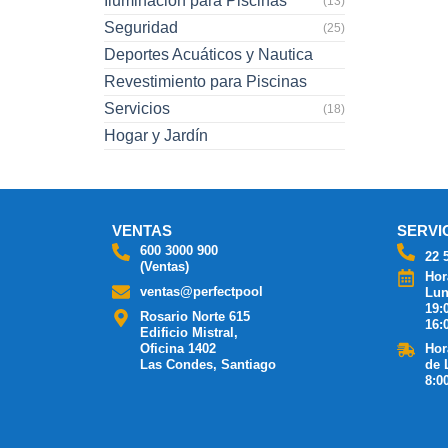
Iluminación para Piscinas
(13)
Seguridad
(25)
Deportes Acuáticos y Nautica
Revestimiento para Piscinas
Servicios
(18)
Hogar y Jardín
VENTAS
SERVI
600 3000 900
22 
(Ventas)
Hor
ventas@perfectpool
Lun
19:
Rosario Norte 615
16:
Edificio Mistral,
Oficina 1402
Hor
Las Condes, Santiago
de 
8:0