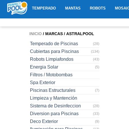
Ir
ABRIR TEMPERADO
ABRIR MANTAS
ABRIR R
TEMPERADO
MANTAS
ROBOTS
MOSAI
al
contenido
INICIO
/ MARCAS / ASTRALPOOL
Temperado de Piscinas
(28)
Cubiertas para Piscinas
(134)
Robots Limpiafondos
(43)
Energia Solar
(5)
Filtros / Motobombas
Spa Exterior
Piscinas Estructurales
(7)
Limpieza y Mantención
Sistema de Desinfeccion
(28)
Diversion para Piscinas
(33)
Deco Exterior
(9)