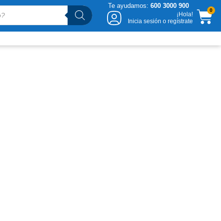
Te ayudamos:
600 3000 900
CA
0
¡Hola!
Inicia sesión o regístrate