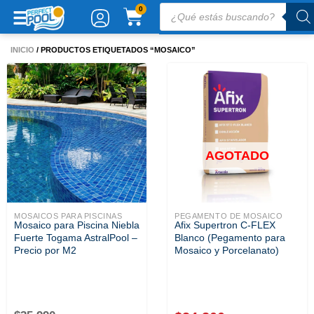
Ir
Búsqueda
CARRITO
0
de
al
productos
contenido
INICIO
/ PRODUCTOS ETIQUETADOS “MOSAICO”
AGOTADO
MOSAICOS PARA PISCINAS
PEGAMENTO DE MOSAICO
Mosaico para Piscina Niebla
Afix Supertron C-FLEX
Fuerte Togama AstralPool –
Blanco (Pegamento para
Precio por M2
Mosaico y Porcelanato)