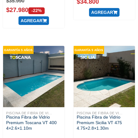
$
35.990
$
34.800
$
27.980
-22%
AGREGAR
AGREGAR
GARANTÍA 5 AÑOS
GARANTÍA 5 AÑOS
PISCINA DE FIBRA DE VI...
PISCINA DE FIBRA DE VI...
Piscina Fibra de Vidrio
Piscina Fibra de Vidrio
Premium Toscana VT 400
Premium Sicilia VT 475
4×2.6×1.10m
4.75×2.8×1.30m