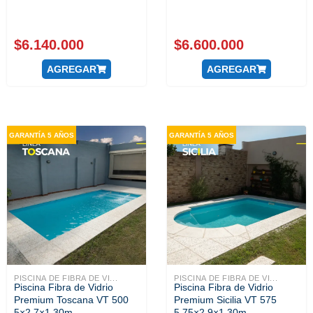
$
6.140.000
$
6.600.000
AGREGAR
AGREGAR
GARANTÍA 5 AÑOS
GARANTÍA 5 AÑOS
PISCINA DE FIBRA DE VI...
PISCINA DE FIBRA DE VI...
Piscina Fibra de Vidrio
Piscina Fibra de Vidrio
Premium Toscana VT 500
Premium Sicilia VT 575
5×2.7×1.30m
5.75×2.9×1.30m