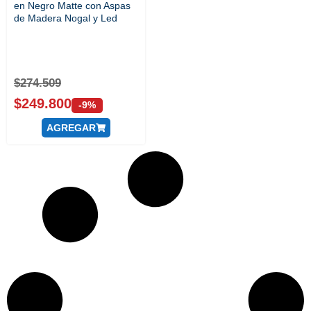
en Negro Matte con Aspas
de Madera Nogal y Led
$
274.509
$
249.800
-9%
AGREGAR