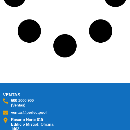
VENTAS
600 3000 900
(Ventas)
ventas@perfectpool
Rosario Norte 615
Edificio Mistral, Oficina
1402