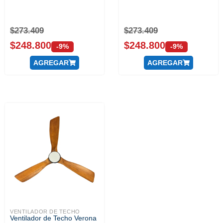
$
273.409
$
273.409
$
248.800
$
248.800
-9%
-9%
AGREGAR
AGREGAR
VENTILADOR DE TECHO
Ventilador de Techo Verona